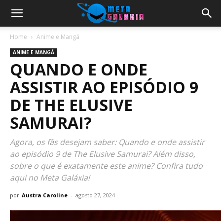
Home
Anime e Mangá
ANIME E MANGÁ
QUANDO E ONDE
ASSISTIR AO EPISÓDIO 9
DE THE ELUSIVE
SAMURAI?
Agora, os fãs desejam saber: Quando e onde assistir
ao episódio 9 de The Elusive Samurai? Além disso,
sobre o que é exatamente este anime? Confira tudo
aqui no Meta Galáxia!
por
Austra Caroline
-
agosto 27, 2024