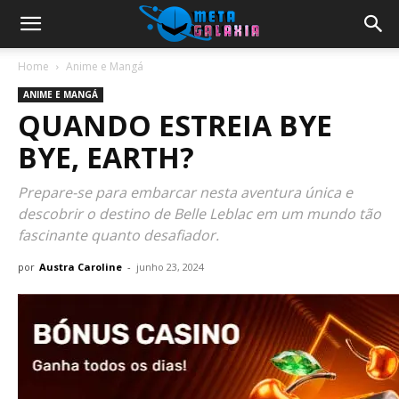
Home
Anime e Mangá
ANIME E MANGÁ
QUANDO ESTREIA BYE
BYE, EARTH?
Prepare-se para embarcar nesta aventura única e
descobrir o destino de Belle Leblac em um mundo tão
fascinante quanto desafiador.
por
Austra Caroline
-
junho 23, 2024