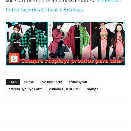
você também pode ler a nossa matéria:
Critérios –
Como fazemos Críticas e Análises
.
TAGS
anime
Bye Bye Earth
crunchyroll
estreia Bye Bye Earth
estúdio LIDENFILMS
manga