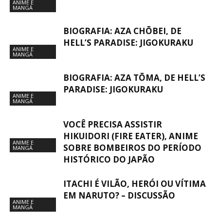
ANIME E
MANGÁ
BIOGRAFIA: AZA CHŌBEI, DE
HELL’S PARADISE: JIGOKURAKU
ANIME E
MANGÁ
BIOGRAFIA: AZA TŌMA, DE HELL’S
PARADISE: JIGOKURAKU
ANIME E
MANGÁ
VOCÊ PRECISA ASSISTIR
HIKUIDORI (FIRE EATER), ANIME
ANIME E
SOBRE BOMBEIROS DO PERÍODO
MANGÁ
HISTÓRICO DO JAPÃO
ITACHI É VILÃO, HERÓI OU VÍTIMA
EM NARUTO? – DISCUSSÃO
ANIME E
MANGÁ