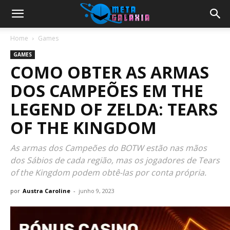
Home
Games
GAMES
COMO OBTER AS ARMAS
DOS CAMPEÕES EM THE
LEGEND OF ZELDA: TEARS
OF THE KINGDOM
As armas dos Campeões do BOTW estão nas mãos
dos Sábios de cada região, mas os jogadores de Tears
of the Kingdom podem obtê-las por conta própria.
por
Austra Caroline
-
junho 9, 2023