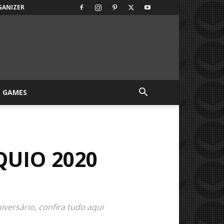
GANIZER
GAMES
QUIO 2020
versário, confira tudo aqui