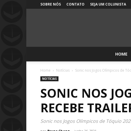
SOBRE NÓS
CONTATO
SEJA UM COLUNISTA
HOME
Home
Notícias
Sonic nos Jogos Olímpicos de Tóq
NOTÍCIAS
SONIC NOS JOG
RECEBE TRAILE
Sonic nos Jogos Olímpicos de Tóquio 202
por
Bruno Chang
-
junho 26, 2021