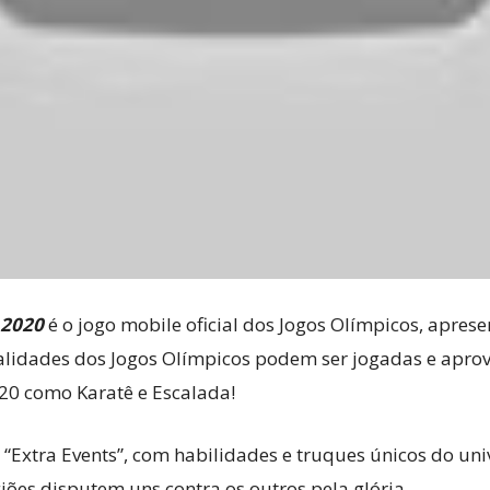
 2020
é o jogo mobile oficial dos Jogos Olímpicos, apre
lidades dos Jogos Olímpicos podem ser jogadas e aprove
0 como Karatê e Escalada!
xtra Events”, com habilidades e truques únicos do unive
giões disputem uns contra os outros pela glória