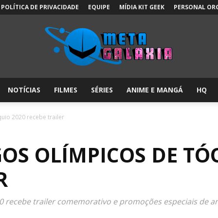
POLÍTICA DE PRIVACIDADE
EQUIPE
MÍDIA KIT GEEK
PERSONAL OR
NOTÍCIAS
FILMES
SÉRIES
ANIME E MANGÁ
HQ
Meta
uio 2020 recebe trailer
OS OLÍMPICOS DE TÓ
Galáxia:
R
0 recebe trailer comemorativo e promoções especiais de ani