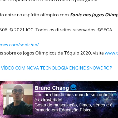
ão entre no espírito olímpico com
Sonic nos Jogos Olím
 © 2021 IOC. Todos os direitos reservados. ©SEGA.
mes.com/sonic/en/
s sobre os Jogos Olímpicos de Tóquio 2020, visite
www.t
A VÍDEO COM NOVA TECNOLOGIA ENGINE SNOWDROP