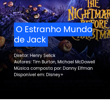
O Estranho Mundo
O Estranho Mundo
de Jack
de Jack
Diretor: Henry Selick
Autores: Tim Burton, Michael McDowell
Música composta por: Danny Elfman
Disponível em: Disney+