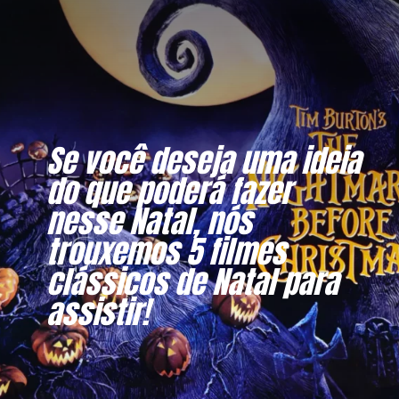
Se você deseja uma ideia
do que poderá fazer
nesse Natal, nós
trouxemos 5 filmes
clássicos de Natal para
assistir!