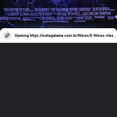
Opening
https://metagalaxia.com.br/filmes/5-filmes-classicos-de-natal-para-assistir/