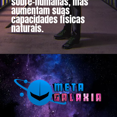
sobre-humanas, mas
aumentam suas
capacidades físicas
naturais.
Opening
https://metagalaxia.com.br/anime-e-manga/a-habilidade-especial-de-tanjiro-nao-faz-sentido-em-demon-slayer-kimetsu-no-yaiba/