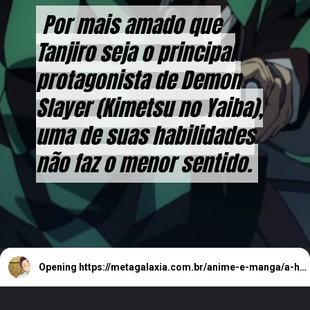
Por mais amado que
Por mais amado que
Tanjiro seja o principal
Tanjiro seja o principal
protagonista de Demon
protagonista de Demon
Slayer (Kimetsu no Yaiba),
Slayer (Kimetsu no Yaiba),
uma de suas habilidades
uma de suas habilidades
não faz o menor sentido.
não faz o menor sentido.
Opening
https://metagalaxia.com.br/anime-e-manga/a-habilidade-especial-de-tanjiro-nao-faz-sentido-em-demon-slayer-kimetsu-no-yaiba/