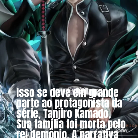
Isso se deve em grande
parte ao protagonista da
série, Tanjiro Kamado.
Sua família foi morta pelo
rei demônio. A narrativa