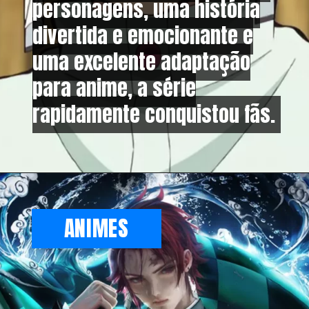
personagens, uma história
personagens, uma história
divertida e emocionante e
divertida e emocionante e
uma excelente adaptação
uma excelente adaptação
para anime, a série
para anime, a série
rapidamente conquistou fãs.
rapidamente conquistou fãs.
ANIMES