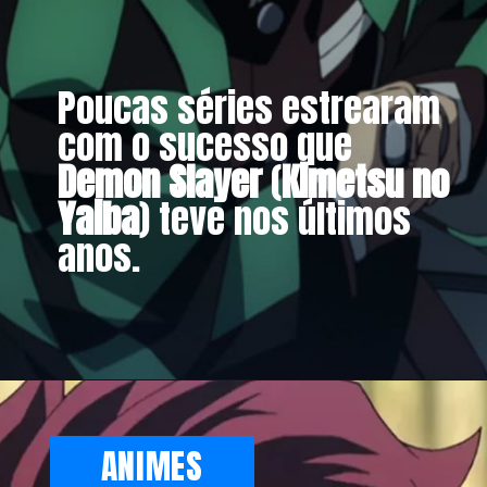
Poucas séries estrearam
com o sucesso que
Demon Slayer
(
Kimetsu no
Yaiba
) teve nos últimos
anos.
ANIMES