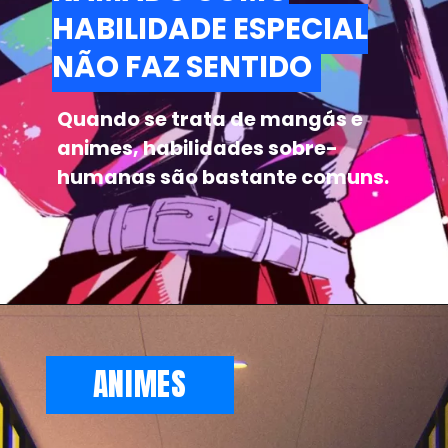
HABILIDADE ESPECIAL
HABILIDADE ESPECIAL
NÃO FAZ SENTIDO
NÃO FAZ SENTIDO
Quando se trata de mangás e
animes, habilidades sobre-
humanas são bastante comuns.
ANIMES