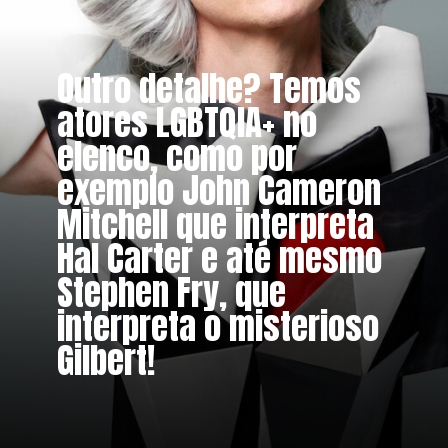
Outro detalhe? Temos
atores LGBTQIA+ no
elenco, como por
exemplo John Cameron
Mitchell que interpreta
Hal Carter e até mesmo
Stephen Fry, que
interpreta o misterioso
Gilbert!