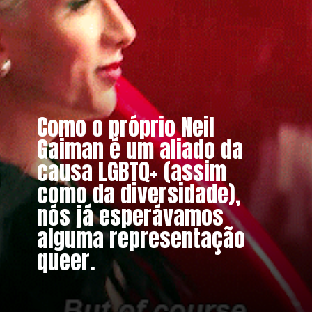
Como o próprio Neil
Gaiman é um aliado da
causa LGBTQ+ (assim
como da diversidade),
nós já esperávamos
alguma representação
queer.