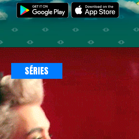
Opening
https://illuminati.sng.link/Dzf7i/crx6?_smtype=3
SÉRIES