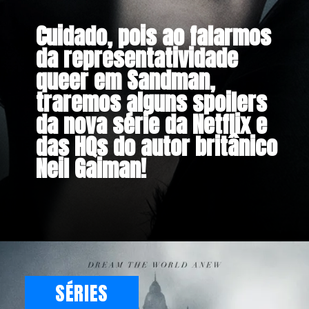
Cuidado, pois ao falarmos
da representatividade
queer em Sandman,
traremos alguns spoilers
da nova série da Netflix e
das HQs do autor britânico
Neil Gaiman!
SÉRIES