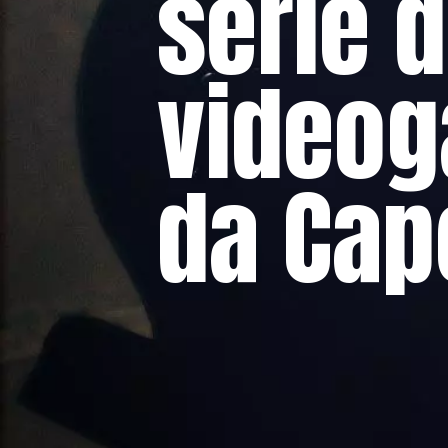
série 
video
da Cap