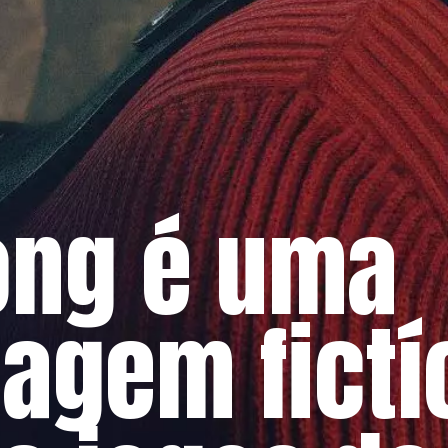
ong é uma
agem fictí