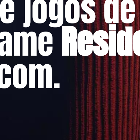
de jogos de
game
Reside
com.