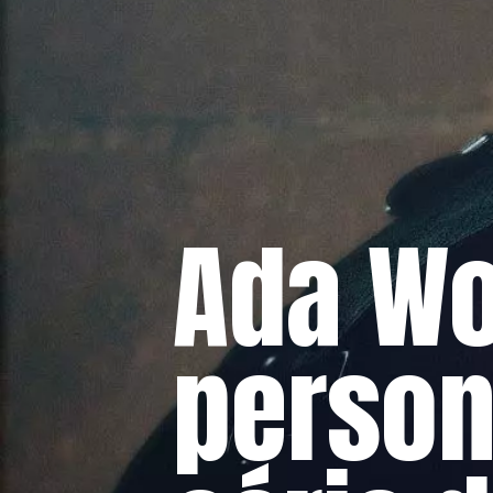
Ada W
person