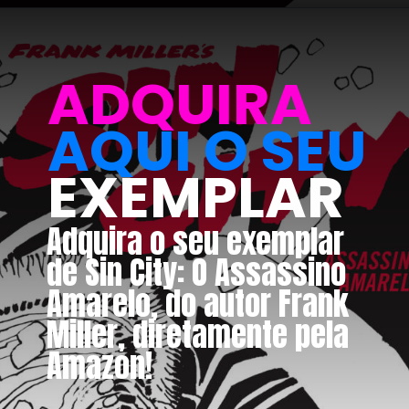
ADQUIRA
AQUI O SEU
EXEMPLAR
Adquira o seu exemplar
de
Sin City: O Assassino
Amarelo, do autor Frank
Miller, diretamente pela
Amazon!