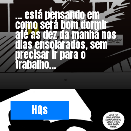
... está pensando em
como será bom dormir
até as dez da manhã nos
dias ensolarados, sem
precisar ir para o
trabalho...
HQs