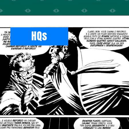
Opening
https://illuminati.sng.link/Dzf7i/crx6?_smtype=3
HQs