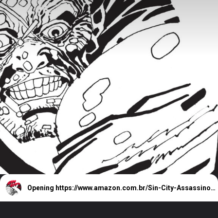
Opening
https://www.amazon.com.br/Sin-City-Assassino-Frank-Miller/dp/655514100X?&_encoding=UTF8&tag=metagalaxia-20&linkCode=ur2&linkId=8ed5312893dcafc30f3204d74d9bc56c&camp=1789&creative=9325