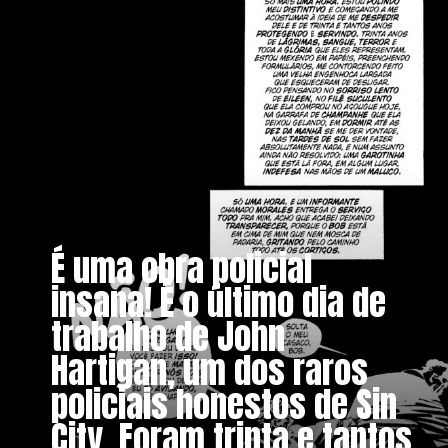
É uma obra policial
insana! É o último dia de
trabalho de John
Hartigan, um dos raros
policiais honestos de Sin
City. Foram trinta e tantos