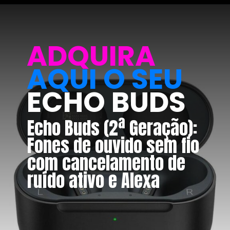
ADQUIRA
AQUI O SEU
ECHO BUDS
Echo Buds (2ª Geração):
Fones de ouvido sem fio
com cancelamento de
ruído ativo e Alexa