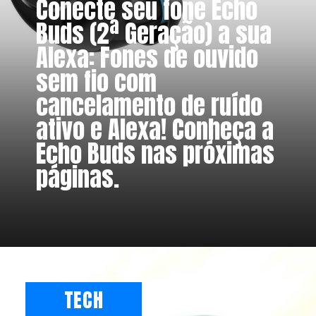
Conecte seu fone Echo
Buds (2ª Geração) a sua
Alexa: Fones de ouvido
sem fio com
cancelamento de ruído
ativo e Alexa! Conheça a
Echo Buds nas próximas
páginas.
TECH