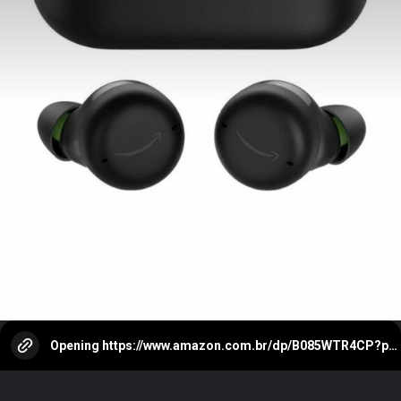
Opening
https://www.amazon.com.br/dp/B085WTR4CP?pf_rd_m=A3RN7G7QC5MWSZ&linkCode=ll1&tag=metagalaxia-20&linkId=e65bb206f016411720483c59b9eeac3b&ref_=as_li_ss_tl