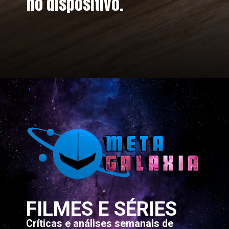
no dispositivo.
Opening
https://www.amazon.com.br/dp/B085WTR4CP?pf_rd_m=A3RN7G7QC5MWSZ&linkCode=ll1&tag=metagalaxia-20&linkId=e65bb206f016411720483c59b9eeac3b&ref_=as_li_ss_tl
FILMES E SÉRIES
Críticas e análises semanais de