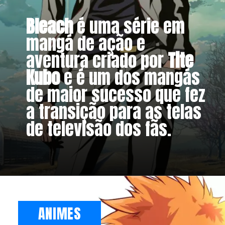
Bleach
é uma série em
mangá de ação e
aventura criado por
Tite
Kubo
e é um dos mangás
de maior sucesso que fez
a transição para as telas
de televisão dos fãs.
ANIMES