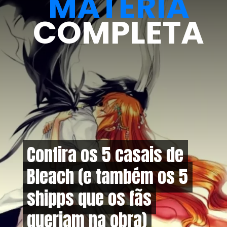
MATÉRIA
COMPLETA
Confira os 5 casais de
Confira os 5 casais de
Bleach (e também os 5
Bleach (e também os 5
shipps que os fãs
shipps que os fãs
queriam na obra)
queriam na obra)