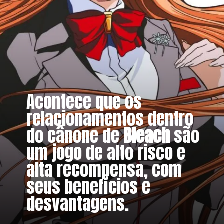
Acontece que os
relacionamentos dentro
do cânone de
Bleach
são
um jogo de alto risco e
alta recompensa, com
seus benefícios e
desvantagens.