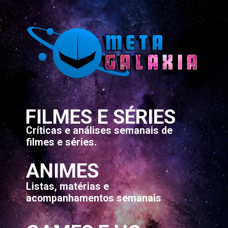
FILMES E SÉRIES
Críticas e análises semanais de
filmes e séries.
ANIMES
Listas, matérias e
acompanhamentos semanais