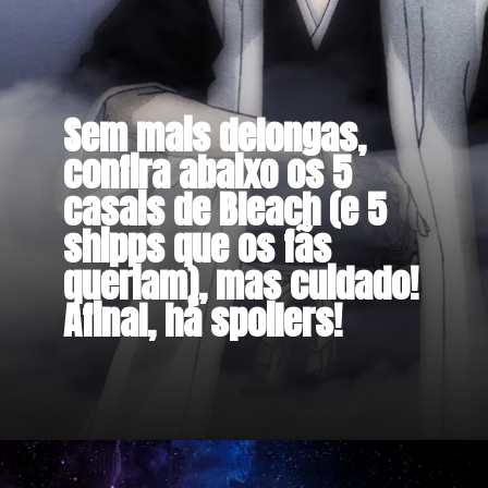
Sem mais delongas,
confira abaixo os 5
casais de Bleach (e 5
shipps que os fãs
queriam), mas cuidado!
Afinal, há spoilers!
Opening
https://metagalaxia.com.br/anime-e-manga/5-casais-de-bleach-e-5-shipps-que-os-fas-queriam/