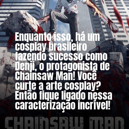
Enquanto isso, há um
cosplay brasileiro
fazendo sucesso como
Denji, o protagonista de
Chainsaw Man! Você
curte a arte cosplay?
Então fique ligado nessa
caracterização incrível!