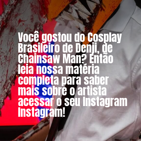
Você gostou do Cosplay
Brasileiro de Denji, de
Chainsaw Man? Então
leia nossa matéria
completa para saber
mais sobre o artista
acessar o seu Instagram
Instagram!