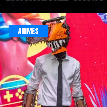
Opening
https://metagalaxia.com.br/cosplay/cosplay-brasileiro-de-denji-de-chainsaw-man-faz-sucesso/
ANIMES