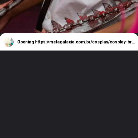
Opening
https://metagalaxia.com.br/cosplay/cosplay-brasileiro-de-denji-de-chainsaw-man-faz-sucesso/