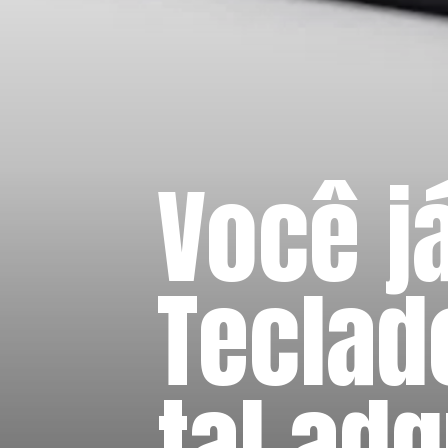
Você j
Teclad
tal adq