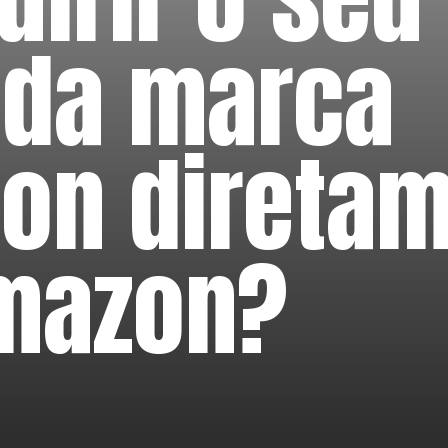
 da marca
on direta
mazon?