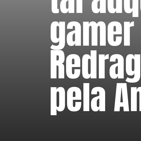
gamer
Redrag
pela A