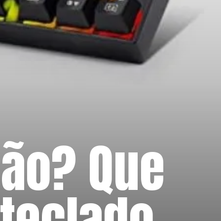
u
Não? Que
 teclado