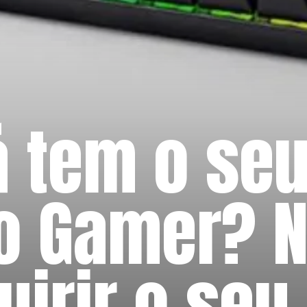
á tem o se
o Gamer? 
uirir o seu