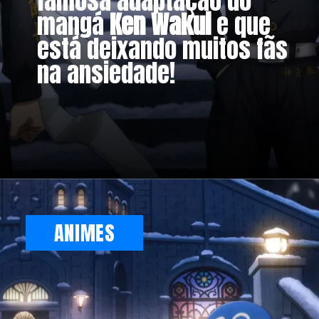
famosa adaptação do
mangá
Ken Wakui
e que
está deixando muitos fãs
na ansiedade!
Opening
https://metagalaxia.com.br/anime-e-manga/episodio-5-de-tokyo-revengers-data-horario-e-onde-assistir-a-2a-temporada/
ANIMES