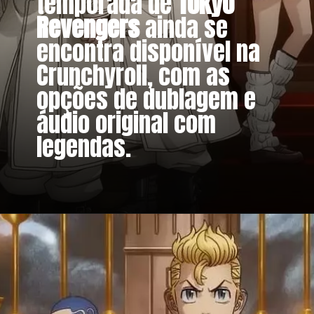
temporada de
Tokyo
Revengers
ainda se
encontra disponível na
Crunchyroll, com as
opções de dublagem e
áudio original com
legendas.