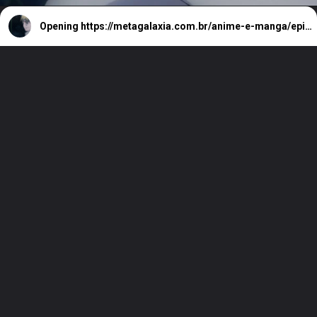
Opening
https://metagalaxia.com.br/anime-e-manga/episodio-5-de-tokyo-revengers-data-horario-e-onde-assistir-a-2a-temporada/