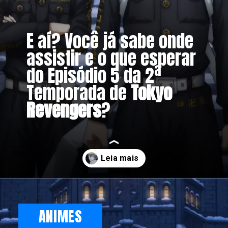
E aí? Você já sabe onde
assistir e o que esperar
do Episódio 5 da 2ª
Temporada de
Tokyo
Revengers
?
Opening
https://metagalaxia.com.br/anime-e-manga/episodio-5-de-tokyo-revengers-data-horario-e-onde-assistir-a-2a-temporada/
ANIMES