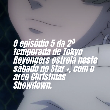
O episódio 5 da 2ª
temporada de Tokyo
Revengers estreia neste
sábado no Star +, com o
arco Christmas
Showdown.