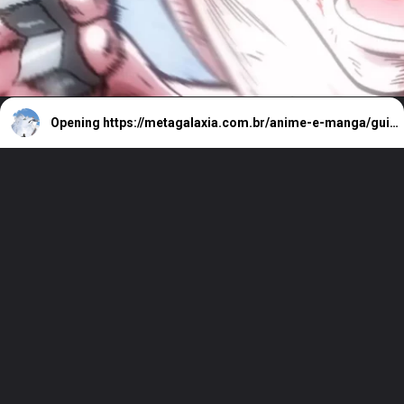
Opening
https://metagalaxia.com.br/anime-e-manga/guia-de-animes-temporada-de-inverno-janeiro-de-2023/