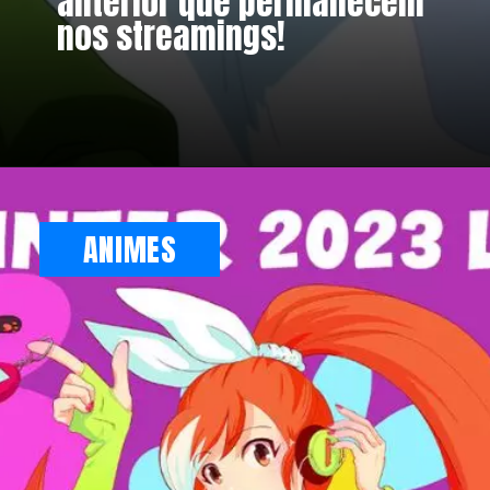
anterior que permanecem
nos streamings!
Opening
https://metagalaxia.com.br/anime-e-manga/guia-de-animes-temporada-de-inverno-janeiro-de-2023/
ANIMES