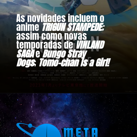
As novidades incluem o
anime
TRIGUN STAMPEDE
;
assim como novas
temporadas de
VINLAND
SAGA
e
Bungo Stray
Dogs
;
Tomo-chan Is a Girl!