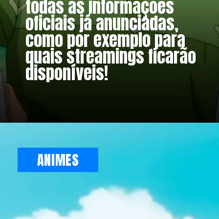
todas as informações
oficiais já anunciadas,
como por exemplo para
quais streamings ficarão
disponíveis!
Opening
https://metagalaxia.com.br/anime-e-manga/guia-de-animes-temporada-de-inverno-janeiro-de-2023/
ANIMES