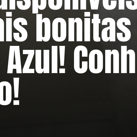
is bonitas
 Azul! Con
o!