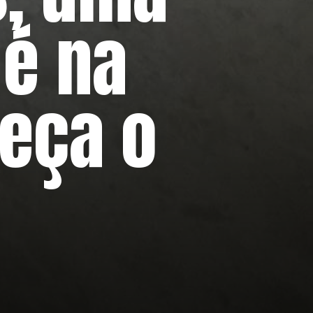
 é na
heça o