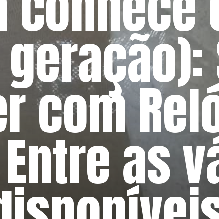
á conhece 
ª geração):
r com Reló
 Entre as v
disponívei