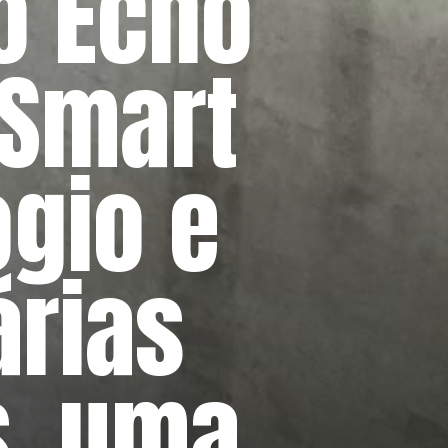
o Echo
 Smart
gio e
árias
s, uma