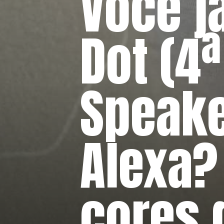
Você j
Dot (4
Speake
Alexa?
cores 