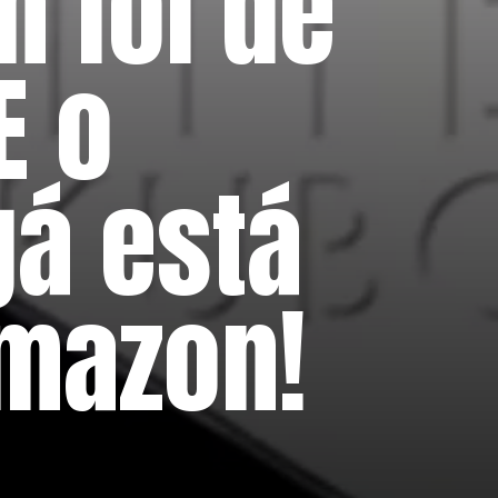
 foi de
E o
á está
Amazon!