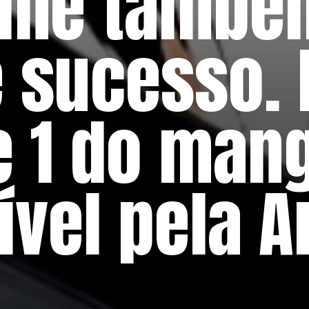
me também
 sucesso. 
 1 do mang
ível pela 