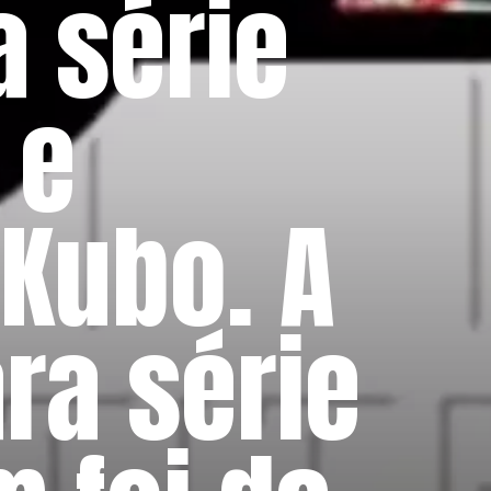
a série
 e
 Kubo. A
ra série