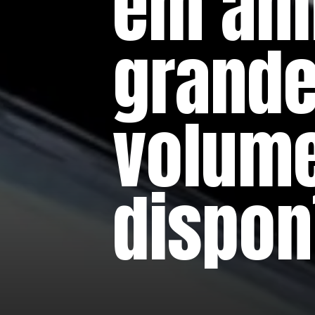
em ani
grande
volume
dispon