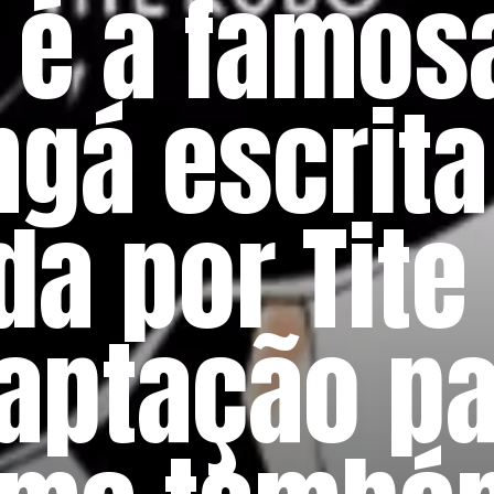
 é a famos
gá escrita
da por Tite
aptação pa