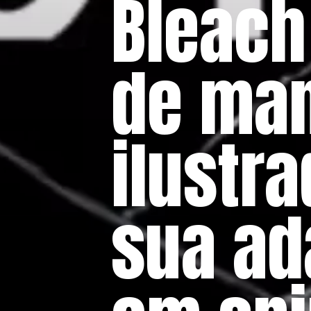
Bleach
de man
ilustra
sua ad