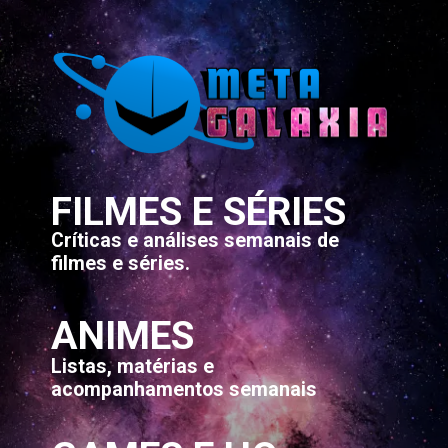
FILMES E SÉRIES
Críticas e análises semanais de
filmes e séries.
ANIMES
Listas, matérias e
acompanhamentos semanais