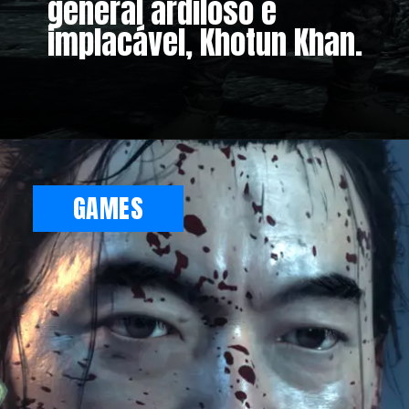
general ardiloso e
implacável, Khotun Khan.
GAMES