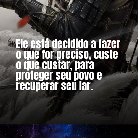
Ele está decidido a fazer
o que for preciso, custe
o que custar, para
proteger seu povo e
recuperar seu lar.
Opening
https://www.amazon.com.br/Ghost-Tsushima-Vers%25C3%25A3o-Diretor-Playstation/dp/B099H1RFQR/ref=sr_1_11?crid=21SHB30M7E4B5&amp=undefined&keywords=playstation%2B5&qid=1664587579&qu=eyJxc2MiOiI0LjAyIiwicXNhIjoiMy42NSIsInFzcCI6IjMuMzUifQ%253D%253D&sprefix=playstat%252Caps%252C229&sr=8-11&ufe=app_do%253Aamzn1.fos.6a09f7ec-d911-4889-ad70-de8dd83c8a74&_encoding=UTF8&tag=metagalaxia-20&linkCode=ur2&linkId=ece85a443104caadd033a377a74f1f82&camp=1789&creative=9325&th=1