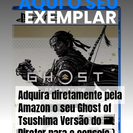
AQUI O SEU
EXEMPLAR
Adquira diretamente pela
Adquira diretamente pela
Amazon o seu Ghost of
Amazon o seu Ghost of
Tsushima Versão do
Tsushima Versão do