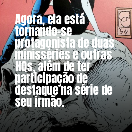
Agora, ela está
tornando-se
protagonista de duas
minisséries e outras
HQs, além de ter
participação de
destaque na série de
seu irmão.