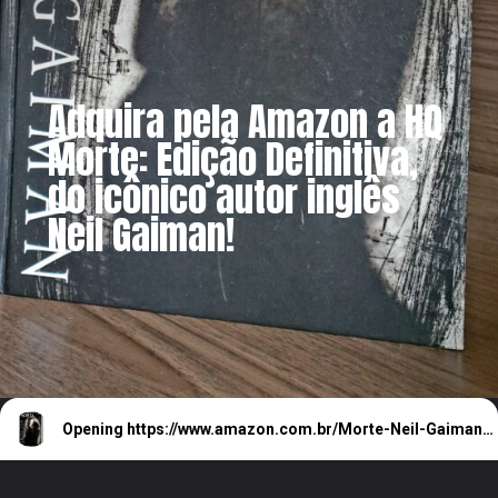
Adquira pela Amazon a HQ
Morte: Edição Definitiva,
do icônico autor inglês
Neil Gaiman!
Opening
https://www.amazon.com.br/Morte-Neil-Gaiman/dp/8583680043/ref=sr_1_15?__mk_pt_BR=%25C3%2585M%25C3%2585%25C5%25BD%25C3%2595%25C3%2591&amp&crid=3U3SML4M8I8SZ&amp&keywords=sandman&amp&qid=1659311863&amp&s=books&amp&sprefix=sandman%252Cstripbooks%252C337&amp&sr=1-15&_encoding=UTF8&tag=metagalaxia-20&linkCode=ur2&linkId=c5110b7faac1b380fa338d3cd0c6ec27&camp=1789&creative=9325