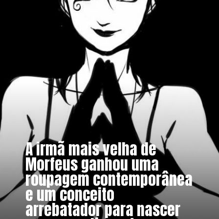
A irmã mais velha de
Morfeus ganhou uma
roupagem contemporânea
e um conceito
arrebatador para nascer