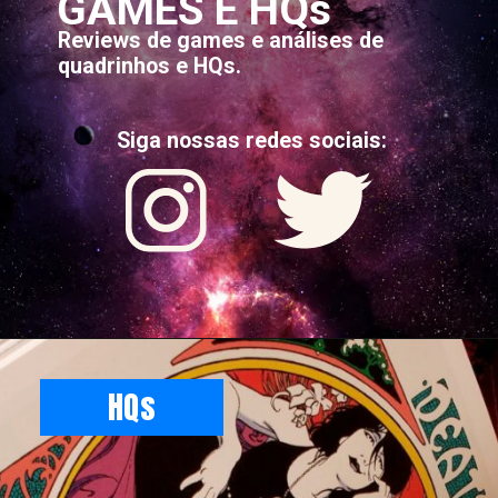
GAMES E HQs
Reviews de games e análises de
quadrinhos e HQs.
Siga nossas redes sociais:
HQs