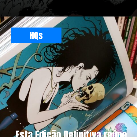
Opening
https://www.amazon.com.br/Morte-Neil-Gaiman/dp/8583680043/ref=sr_1_15?__mk_pt_BR=%25C3%2585M%25C3%2585%25C5%25BD%25C3%2595%25C3%2591&amp&crid=3U3SML4M8I8SZ&amp&keywords=sandman&amp&qid=1659311863&amp&s=books&amp&sprefix=sandman%252Cstripbooks%252C337&amp&sr=1-15&_encoding=UTF8&tag=metagalaxia-20&linkCode=ur2&linkId=c5110b7faac1b380fa338d3cd0c6ec27&camp=1789&creative=9325
HQs
Esta Edição Definitiva reúne