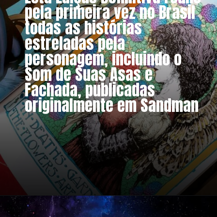
pela primeira vez no Brasil
todas as histórias
estreladas pela
personagem, incluindo o
Som de Suas Asas e
Fachada, publicadas
originalmente em Sandman
Opening
https://www.amazon.com.br/Morte-Neil-Gaiman/dp/8583680043/ref=sr_1_15?__mk_pt_BR=%25C3%2585M%25C3%2585%25C5%25BD%25C3%2595%25C3%2591&amp&crid=3U3SML4M8I8SZ&amp&keywords=sandman&amp&qid=1659311863&amp&s=books&amp&sprefix=sandman%252Cstripbooks%252C337&amp&sr=1-15&_encoding=UTF8&tag=metagalaxia-20&linkCode=ur2&linkId=c5110b7faac1b380fa338d3cd0c6ec27&camp=1789&creative=9325