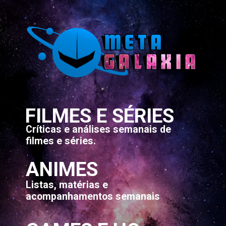
FILMES E SÉRIES
Críticas e análises semanais de
filmes e séries.
ANIMES
Listas, matérias e
acompanhamentos semanais