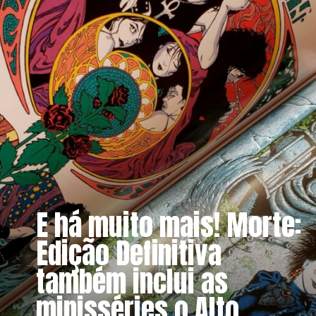
E há muito mais! Morte:
Edição Definitiva
também inclui as
minisséries o Alto