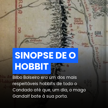
SINOPSE DE O
SINOPSE DE O
HOBBIT
HOBBIT
Bilbo Bolseiro era um dos mais
respeitáveis hobbits de todo o
Condado até que, um dia, o mago
Gandalf bate à sua porta.