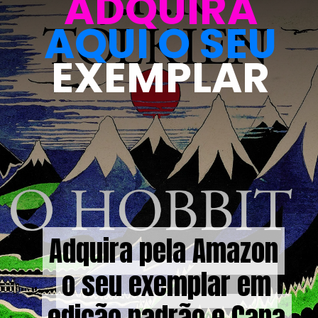
ADQUIRA
AQUI O SEU
EXEMPLAR
Adquira pela Amazon
Adquira pela Amazon
o seu exemplar em
o seu exemplar em
edição padrão e Capa
edição padrão e Capa