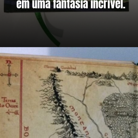
em uma fantasia incrível.
Opening
https://www.amazon.com.br/Hobbit-p%C3%B4ster-J-R-R-Tolkien/dp/8595084742?&linkCode=sl1&tag=metagalaxia-20&linkId=fabf500fbb5a846768b843faa40d1d56&language=pt_BR&ref_=as_li_ss_tl