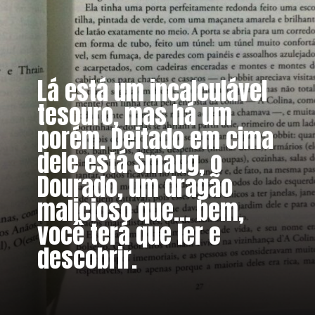
Lá está um incalculável
tesouro, mas há um
porém. Deitado em cima
dele está Smaug, o
Dourado, um dragão
malicioso que... bem,
você terá que ler e
descobrir.