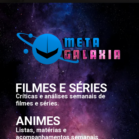
FILMES E SÉRIES
Críticas e análises semanais de
filmes e séries.
ANIMES
Listas, matérias e
acompanhamentos semanais