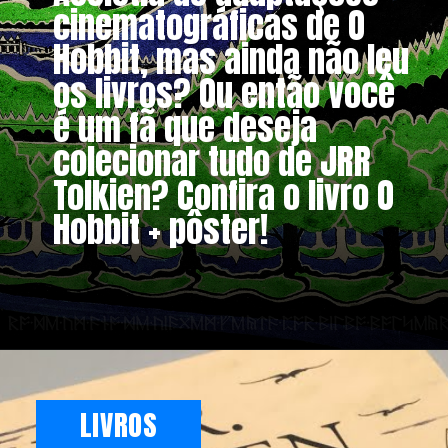
cinematográficas de O
Hobbit, mas ainda não leu
os livros? Ou então você
é um fã que deseja
colecionar tudo de JRR
Tolkien? Confira o livro O
Hobbit + pôster!
LIVROS