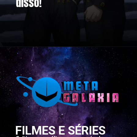
disso!
Opening
https://metagalaxia.com.br/anime-e-manga/episodio-12-de-tokyo-revengers-2a-temporada-data-e-hora/
FILMES E SÉRIES