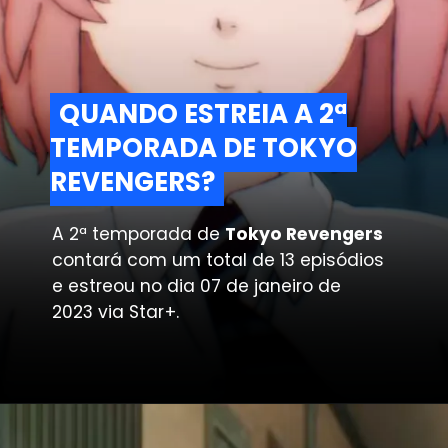
QUANDO ESTREIA A 2ª
QUANDO ESTREIA A 2ª
TEMPORADA DE TOKYO
TEMPORADA DE TOKYO
REVENGERS?
REVENGERS?
A 2ª temporada de
Tokyo Revengers
contará com um total de 13 episódios
e estreou no dia 07 de janeiro de
2023 via Star+.
Opening
https://metagalaxia.com.br/anime-e-manga/episodio-11-de-tokyo-revengers-data-horario-e-onde-assistir-a-2a-temporada/