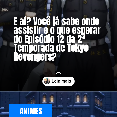
E aí? Você já sabe onde
assistir e o que esperar
do Episódio 12 da 2ª
Temporada de
Tokyo
Revengers
?
Opening
https://metagalaxia.com.br/anime-e-manga/episodio-12-de-tokyo-revengers-2a-temporada-data-e-hora/
ANIMES