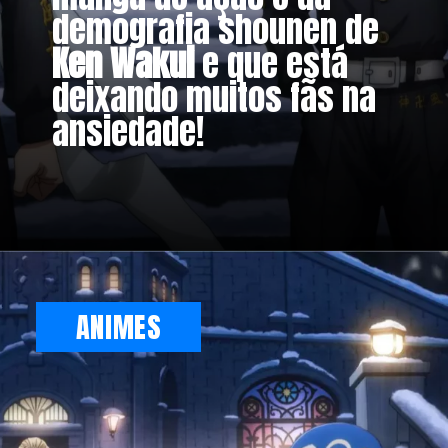
demografia shounen de
Ken Wakui
e que está
deixando muitos fãs na
ansiedade!
Opening
https://metagalaxia.com.br/anime-e-manga/episodio-12-de-tokyo-revengers-2a-temporada-data-e-hora/
ANIMES