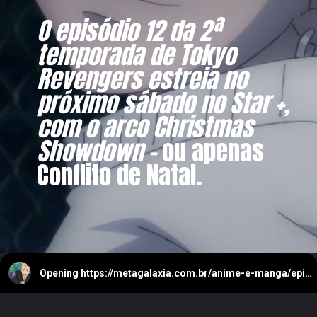
O episódio 12 da 2ª
temporada de Tokyo
Revengers estreia no
próximo sábado no Star +,
com o arco Christmas
Showdown -
ou apenas
Conflito de Natal
.
Opening
https://metagalaxia.com.br/anime-e-manga/episodio-12-de-tokyo-revengers-2a-temporada-data-e-hora/