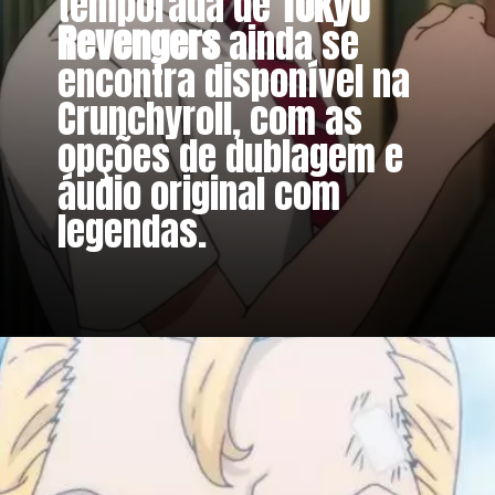
temporada de
Tokyo
Revengers
ainda se
encontra disponível na
Crunchyroll, com as
opções de dublagem e
áudio original com
legendas.