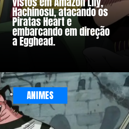
vistos em Amazon Lily,
Hachinosu, atacando os
Piratas Heart e
embarcando em direção
a Egghead.
ANIMES