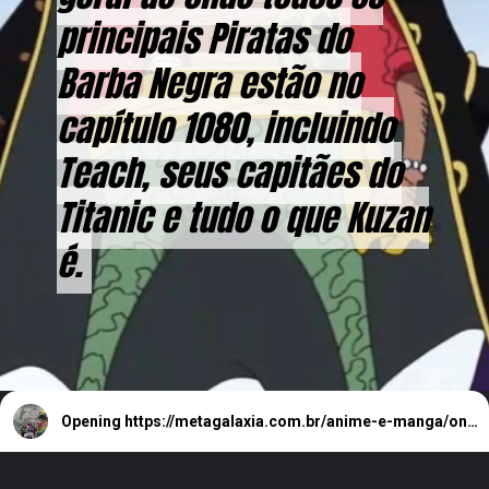
principais Piratas do
principais Piratas do
Barba Negra estão no
Barba Negra estão no
capítulo 1080, incluindo
capítulo 1080, incluindo
Teach, seus capitães do
Teach, seus capitães do
Titanic e tudo o que Kuzan
Titanic e tudo o que Kuzan
é.
é.
Opening
https://metagalaxia.com.br/anime-e-manga/one-piece-capitulo-1080-onde-estao-os-piratas-do-barba-negra/