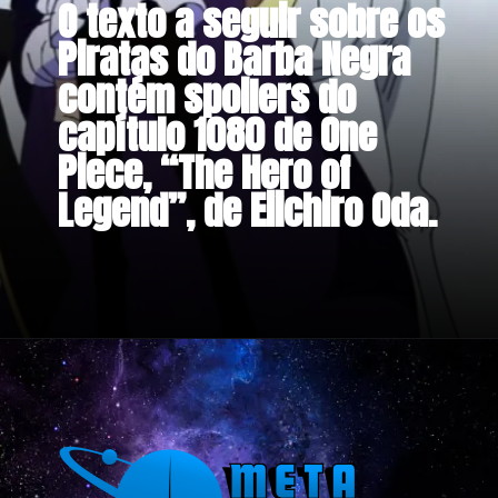
O texto a seguir sobre os
Piratas do Barba Negra
contém spoilers do
capítulo 1080 de One
Piece, “The Hero of
Legend”, de Eiichiro Oda.
Opening
https://metagalaxia.com.br/anime-e-manga/one-piece-capitulo-1080-onde-estao-os-piratas-do-barba-negra/