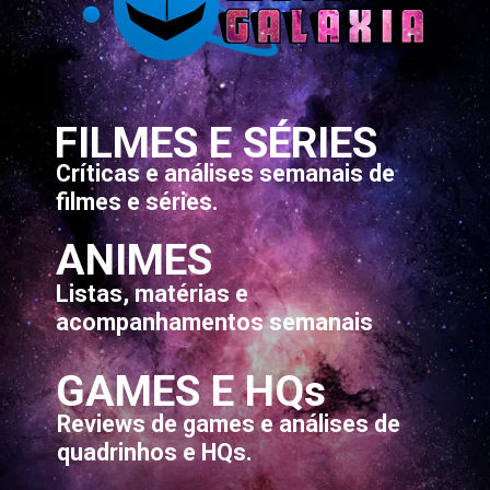
FILMES E SÉRIES
Críticas e análises semanais de
filmes e séries.
ANIMES
Listas, matérias e
acompanhamentos semanais
GAMES E HQs
Reviews de games e análises de
quadrinhos e HQs.