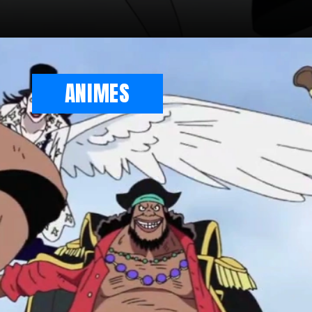
Opening
https://metagalaxia.com.br/anime-e-manga/one-piece-capitulo-1080-onde-estao-os-piratas-do-barba-negra/
ANIMES