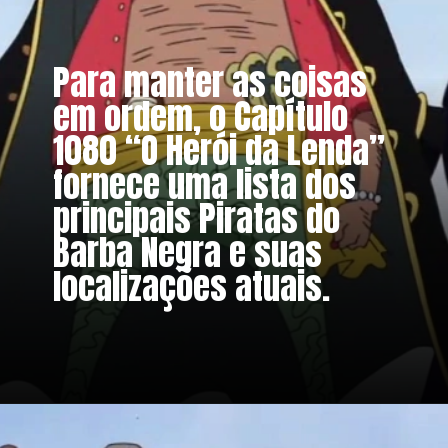
Para manter as coisas
em ordem, o Capítulo
1080 “O Herói da Lenda”
fornece uma lista dos
principais Piratas do
Barba Negra e suas
localizações atuais.
Opening
https://metagalaxia.com.br/anime-e-manga/one-piece-capitulo-1080-onde-estao-os-piratas-do-barba-negra/