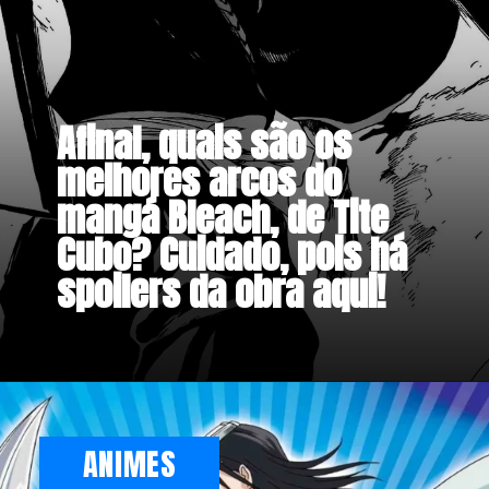
Afinal, quais são os
melhores arcos do
mangá Bleach, de Tite
Cubo? Cuidado, pois há
spoilers da obra aqui!
ANIMES