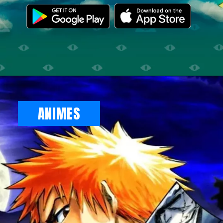
Opening
https://illuminati.sng.link/Dzf7i/crx6?_smtype=3
ANIMES