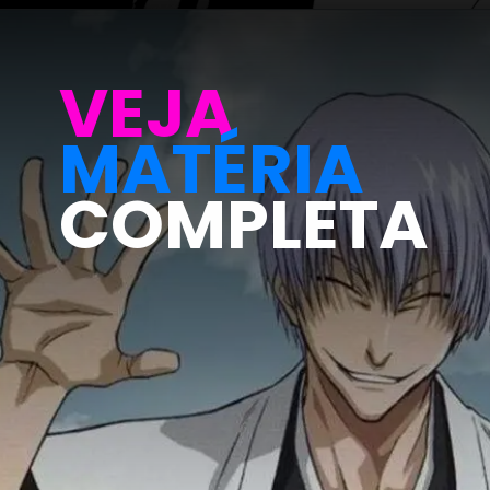
Opening
https://metagalaxia.com.br/anime-e-manga/os-melhores-arcos-do-manga-bleach-de-tite-cubo/
VEJA
MATÉRIA
COMPLETA