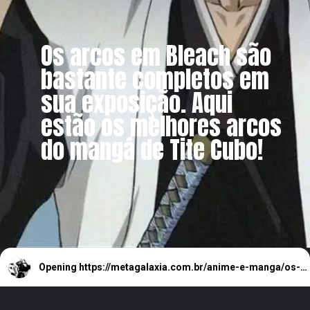
Os arcos em Bleach são
bastante completos em
sua exposição. Aqui
estão os melhores arcos
do mangá de Tite Cubo!
Opening
https://metagalaxia.com.br/anime-e-manga/os-melhores-arcos-do-manga-bleach-de-tite-cubo/