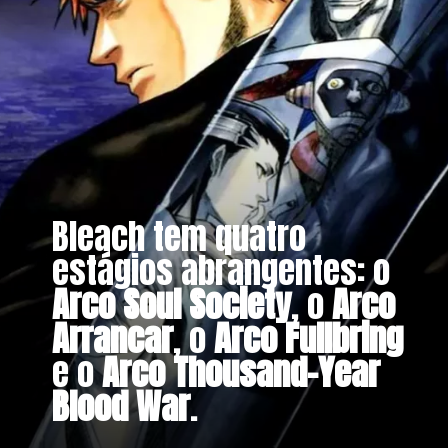
Bleach tem quatro
estágios abrangentes: o
Arco Soul Society
, o
Arco
Arrancar
, o
Arco Fullbring
e o
Arco Thousand-Year
Blood War
.