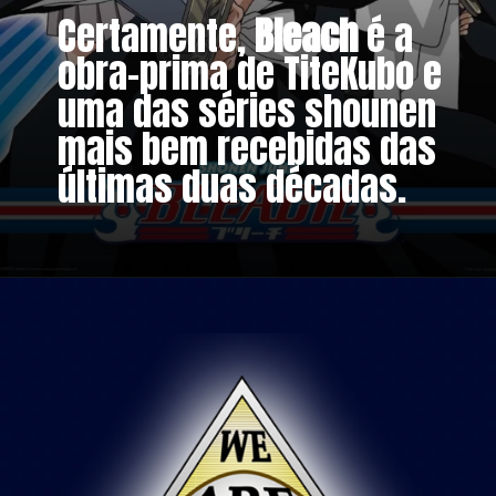
Certamente,
Bleach
é a
obra-prima de TiteKubo e
uma das séries shounen
mais bem recebidas das
últimas duas décadas.
Opening
https://metagalaxia.com.br/anime-e-manga/os-melhores-arcos-do-manga-bleach-de-tite-cubo/