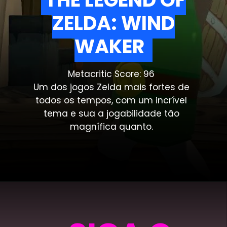
ZELDA: WIND
ZELDA: WIND
WAKER
WAKER
Metacritic Score: 96
Um dos jogos Zelda mais fortes de
todos os tempos, com um incrível
tema e sua a jogabilidade tão
magnífica quanto.
Opening
https://metagalaxia.com.br/games/os-9-melhores-jogos-de-the-legend-of-zelda-classificados-pelo-metacritic/