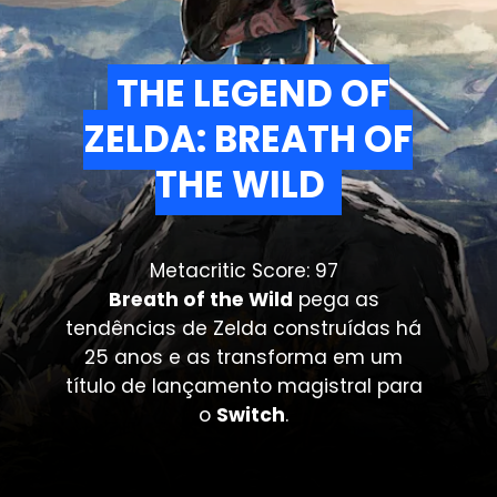
THE LEGEND OF
THE LEGEND OF
ZELDA: BREATH OF
ZELDA: BREATH OF
THE WILD
THE WILD
Metacritic Score: 97
Breath of the Wild
pega as
tendências de Zelda construídas há
25 anos e as transforma em um
título de lançamento magistral para
o
Switch
.