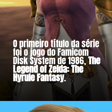
O primeiro título da série
foi o jogo do Famicom
Disk System de 1986,
The
Legend of Zelda: The
Hyrule Fantasy
.