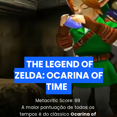
THE LEGEND OF
THE LEGEND OF
ZELDA: OCARINA OF
ZELDA: OCARINA OF
TIME
TIME
Metacritic Score: 99
A maior pontuação de todos os
tempos é do clássico
Ocarina of