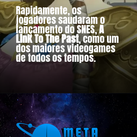
Rapidamente, os
jogadores saudaram o
lançamento do SNES,
A
Link To The Past
, como um
dos maiores videogames
de todos os tempos.
Opening
https://metagalaxia.com.br/games/os-9-melhores-jogos-de-the-legend-of-zelda-classificados-pelo-metacritic/