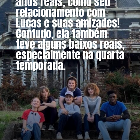
altos reais, como seu
relacionamento com
Lucas e suas amizades!
Contudo, ela também
teve alguns baixos reais,
especialmente na quarta
temporada.