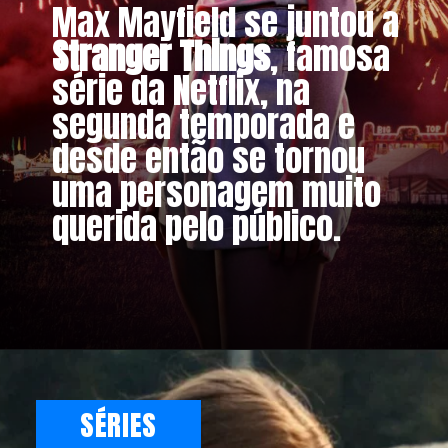
Max Mayfield se juntou a
Stranger Things
, famosa
série da Netflix, na
segunda temporada e
desde então se tornou
uma personagem muito
querida pelo público.
SÉRIES