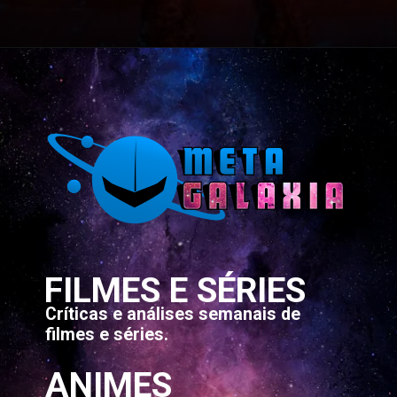
Opening
https://metagalaxia.com.br/series/os-momentos-em-que-max-mayfield-roubou-a-cena-em-stranger-things/
FILMES E SÉRIES
Críticas e análises semanais de
filmes e séries.
ANIMES