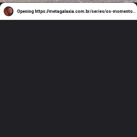
Opening
https://metagalaxia.com.br/series/os-momentos-em-que-max-mayfield-roubou-a-cena-em-stranger-things/