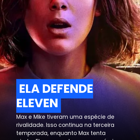
ELA DEFENDE
ELA DEFENDE
ELEVEN
ELEVEN
Max e Mike tiveram uma espécie de
rivalidade. Isso continua na terceira
temporada, enquanto Max tenta