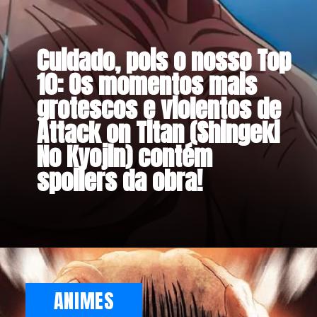
Cuidado, pois o nosso Top
10: Os momentos mais
grotescos e violentos de
Attack on Titan (Shingeki
No Kyojin) contém
spoilers da obra!
ANIMES