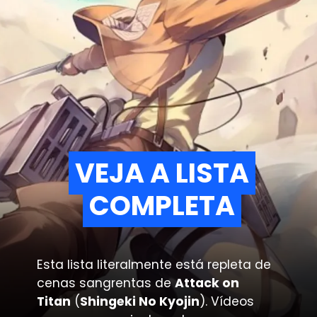
VEJA A LISTA
VEJA A LISTA
COMPLETA
COMPLETA
Esta lista literalmente está repleta de
cenas sangrentas de
Attack on
Titan
(
Shingeki No Kyojin
). Vídeos