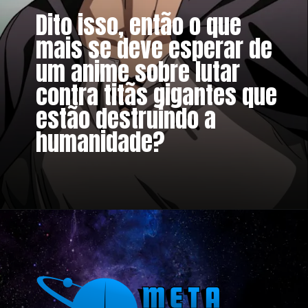
Dito isso, então o que
mais se deve esperar de
um anime sobre lutar
contra titãs gigantes que
estão destruindo a
humanidade?
Opening
https://metagalaxia.com.br/anime-e-manga/momentos-mais-grotescos-e-violentos-de-shingeki-no-kyojin/