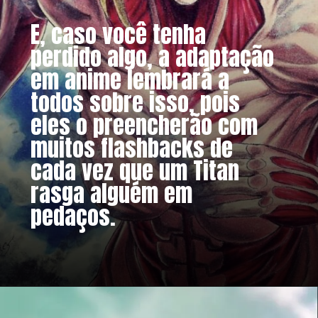
E, caso você tenha
perdido algo, a adaptação
em anime lembrará a
todos sobre isso, pois
eles o preencherão com
muitos flashbacks de
cada vez que um Titan
rasga alguém em
pedaços.