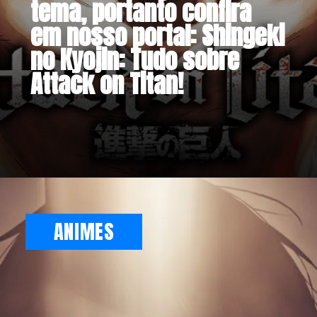
tema, portanto confira
em nosso portal: Shingeki
no Kyojin: Tudo sobre
Attack on Titan!
Opening
https://metagalaxia.com.br/anime-e-manga/guia-tudo-sobre-shingeki-no-kyojin/
ANIMES