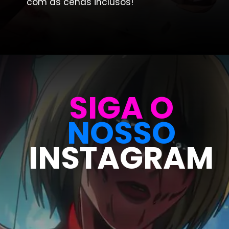
com as cenas inclusos!
Opening
https://metagalaxia.com.br/anime-e-manga/momentos-mais-grotescos-e-violentos-de-shingeki-no-kyojin/
SIGA O
NOSSO
INSTAGRAM