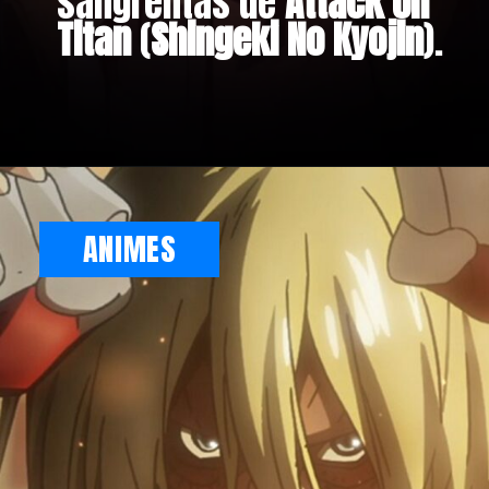
sangrentas de
Attack on
Titan
(
Shingeki No Kyojin
).
ANIMES