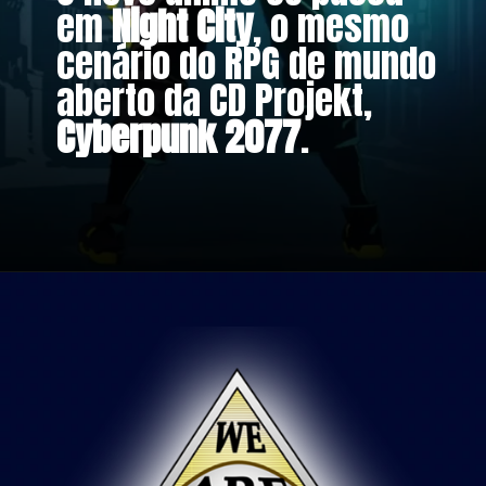
em
Night City
, o mesmo
cenário do RPG de mundo
aberto da CD Projekt,
Cyberpunk 2077
.
Opening
https://metagalaxia.com.br/anime-e-manga/os-personagens-de-cyberpunk-edgerunners/