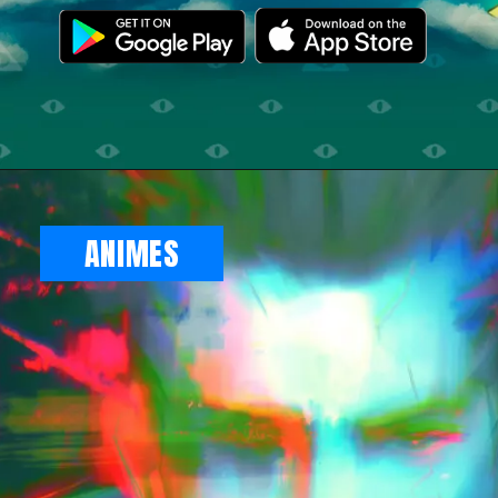
Opening
https://illuminati.sng.link/Dzf7i/crx6?_smtype=3
ANIMES