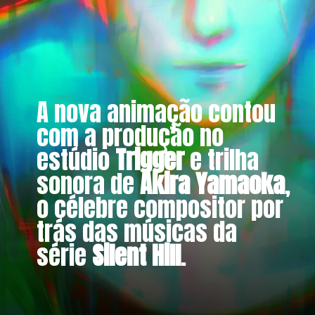
A nova animação contou
com a produção no
estúdio
Trigger
e trilha
sonora de
Akira Yamaoka
,
o célebre compositor por
trás das músicas da
série
Silent Hill
.