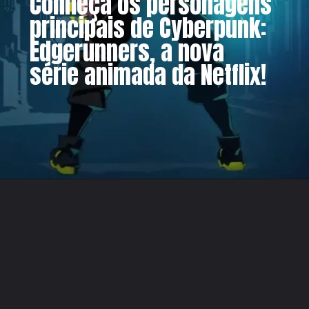
Conheça os personagens
principais de Cyberpunk:
Edgerunners, a nova
série animada da Netflix!
Opening
https://metagalaxia.com.br/anime-e-manga/os-personagens-de-cyberpunk-edgerunners/