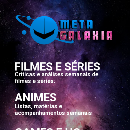
FILMES E SÉRIES
Críticas e análises semanais de
filmes e séries.
ANIMES
Listas, matérias e
acompanhamentos semanais