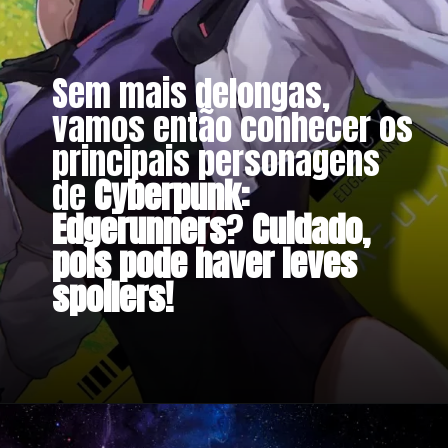
Sem mais delongas,
vamos então conhecer os
principais personagens
de
Cyberpunk:
Edgerunners
?
Cuidado,
pois pode haver leves
spoilers!
Opening
https://metagalaxia.com.br/anime-e-manga/os-personagens-de-cyberpunk-edgerunners/