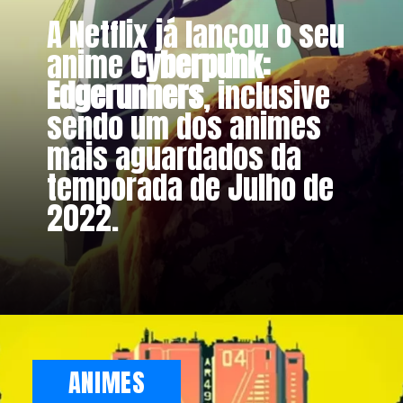
A Netflix já lançou o seu
anime
Cyberpunk:
Edgerunners
, inclusive
sendo um dos animes
mais aguardados da
temporada de Julho de
2022.
ANIMES