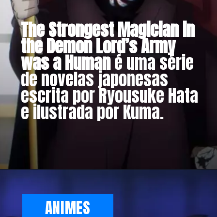
The Strongest Magician in
the Demon Lord’s Army
was a Human
é uma série
de novelas japonesas
escrita por Ryousuke Hata
e ilustrada por Kuma.
ANIMES