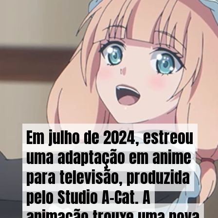
Em julho de 2024, estreou
Em julho de 2024, estreou
uma adaptação em anime
uma adaptação em anime
para televisão, produzida
para televisão, produzida
pelo Studio A-Cat. A
pelo Studio A-Cat. A
animação trouxe uma nova
animação trouxe uma nova