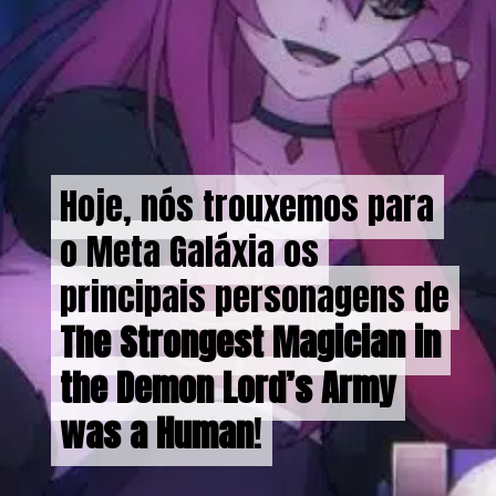
Hoje, nós trouxemos para
Hoje, nós trouxemos para
o Meta Galáxia os
o Meta Galáxia os
principais personagens de
principais personagens de
The Strongest Magician in
The Strongest Magician in
the Demon Lord’s Army
the Demon Lord’s Army
was a Human
was a Human
!
!