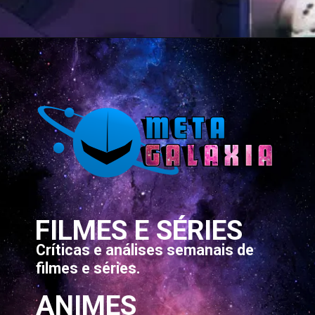
Opening
https://metagalaxia.com.br/anime-e-manga/os-principais-personagens-de-the-strongest-magician-in-the-demon-lords-army-was-a-human/
FILMES E SÉRIES
Críticas e análises semanais de
filmes e séries.
ANIMES