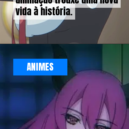
vida à história.
vida à história.
ANIMES