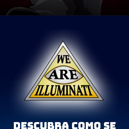
Opening
https://metagalaxia.com.br/anime-e-manga/personagens-shounen-que-dariam-grandes-matadores-de-demonios/
Descubra como se