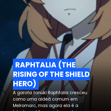
RAPHTALIA (THE
RAPHTALIA (THE
RISING OF THE SHIELD
RISING OF THE SHIELD
HERO)
HERO)
A garota tanuki Raphtalia cresceu
como uma aldeã comum em
Melromarc, mas agora ela é a