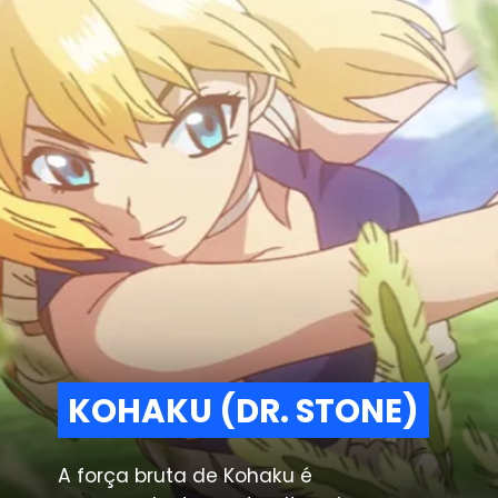
KOHAKU (DR. STONE)
KOHAKU (DR. STONE)
A força bruta de Kohaku é