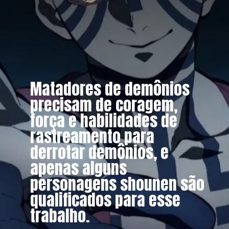
Matadores de demônios
precisam de coragem,
força e habilidades de
rastreamento para
derrotar demônios, e
apenas alguns
personagens shounen são
qualificados para esse
trabalho.