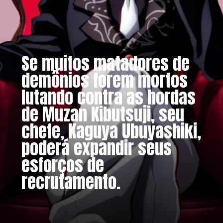
Se muitos matadores de
demônios forem mortos
lutando contra as hordas
de Muzan Kibutsuji, seu
chefe, Kaguya Ubuyashiki,
poderá expandir seus
esforços de
recrutamento.