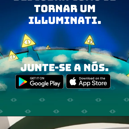
tornar um
Illuminati.
junte-se a nós.
Opening
https://illuminati.sng.link/Dzf7i/crx6?_smtype=3