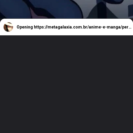
Opening
https://metagalaxia.com.br/anime-e-manga/personagens-shounen-que-dariam-grandes-matadores-de-demonios/