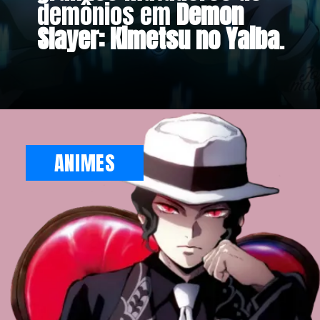
demônios em
Demon
Slayer: Kimetsu no Yaiba
.
ANIMES