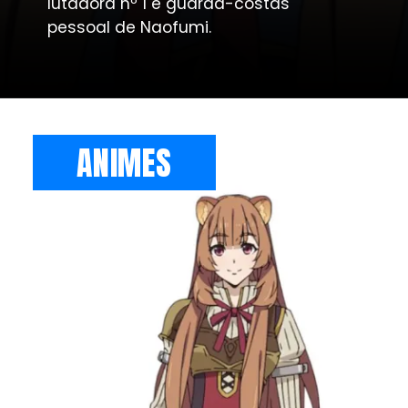
lutadora nº 1 e guarda-costas
pessoal de Naofumi.
ANIMES