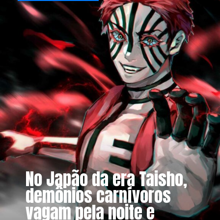
No Japão da era Taisho,
demônios carnívoros
vagam pela noite e