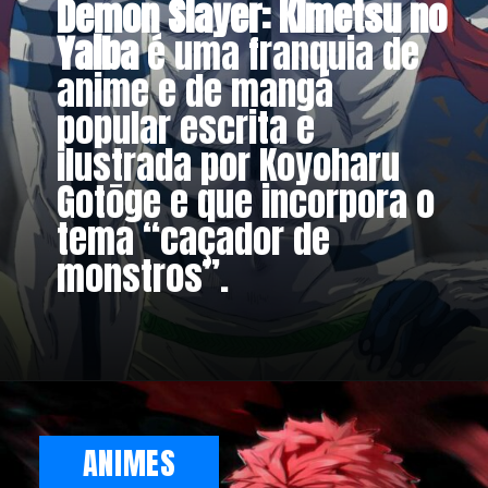
Demon Slayer: Kimetsu no
Yaiba
é uma franquia de
anime e de mangá
popular escrita e
ilustrada por Koyoharu
Gotōge e que incorpora o
tema “caçador de
monstros”.
ANIMES