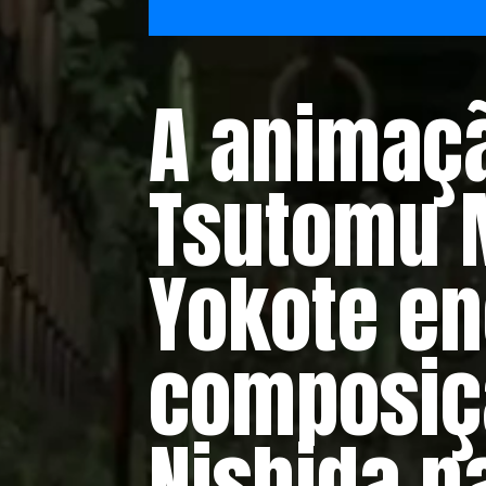
A animaçã
Tsutomu 
Yokote e
composiçã
Nishida n