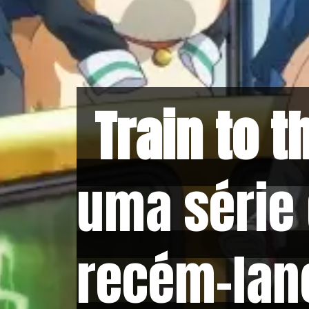
Train to t
Train to t
uma série
uma série
recém-lan
recém-lan