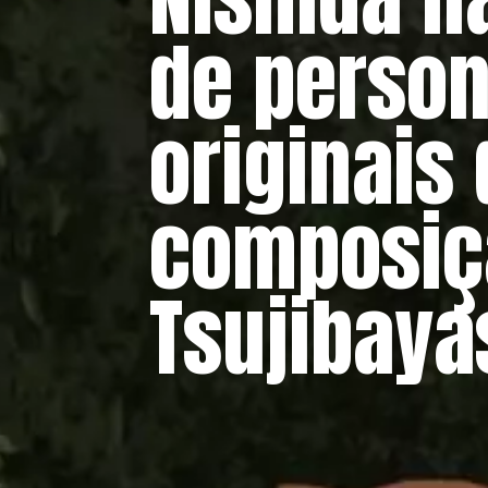
de person
originais
composiç
Tsujibaya