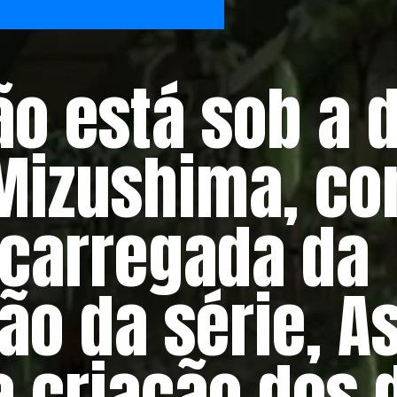
o está sob a 
Mizushima, co
ncarregada da
o da série, A
a criação dos 