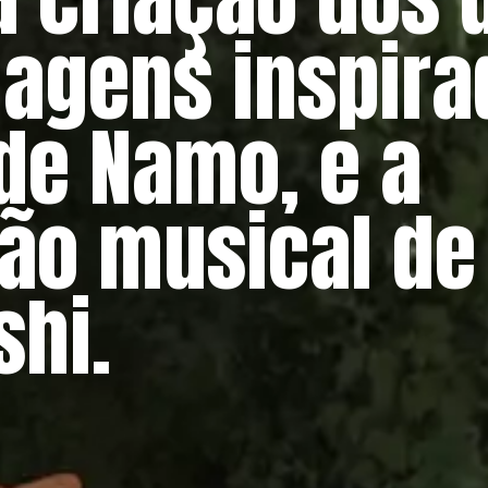
agens inspira
 de Namo, e a
ão musical de
shi.