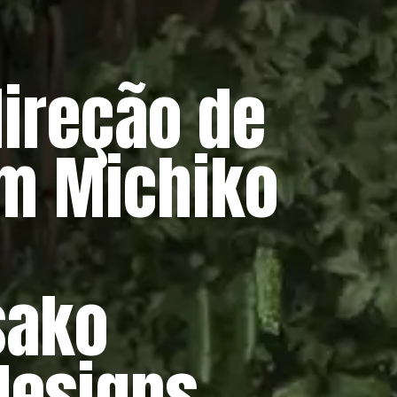
direção de
m Michiko
sako
designs