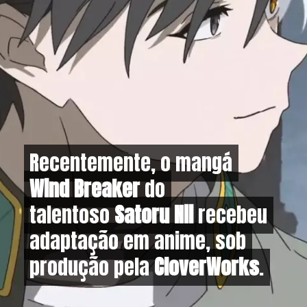
Recentemente, o mangá
Recentemente, o mangá
Wind Breaker
Wind Breaker
do
do
talentoso
talentoso
Satoru Nii
Satoru Nii
recebeu
recebeu
adaptação em anime, sob
adaptação em anime, sob
produção pela
produção pela
CloverWorks
CloverWorks
.
.