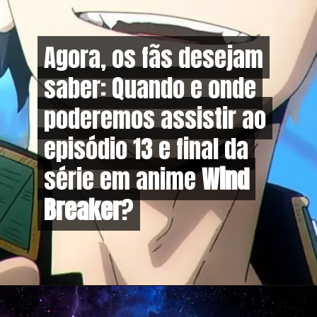
Agora, os fãs desejam
Agora, os fãs desejam
saber: Quando e onde
saber: Quando e onde
poderemos assistir ao
poderemos assistir ao
episódio 13 e final da
episódio 13 e final da
série em anime
série em anime
Wind
Wind
Breaker
Breaker
?
?
Opening
https://metagalaxia.com.br/anime-e-manga/quando-e-onde-assistir-ao-episodio-13-e-final-do-anime-wind-breaker/