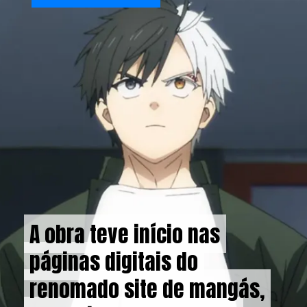
A obra teve início nas
A obra teve início nas
páginas digitais do
páginas digitais do
renomado site de mangás,
renomado site de mangás,