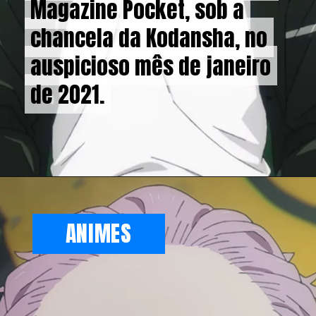
Magazine Pocket, sob a
Magazine Pocket, sob a
chancela da Kodansha, no
chancela da Kodansha, no
auspicioso mês de janeiro
auspicioso mês de janeiro
de 2021.
de 2021.
ANIMES