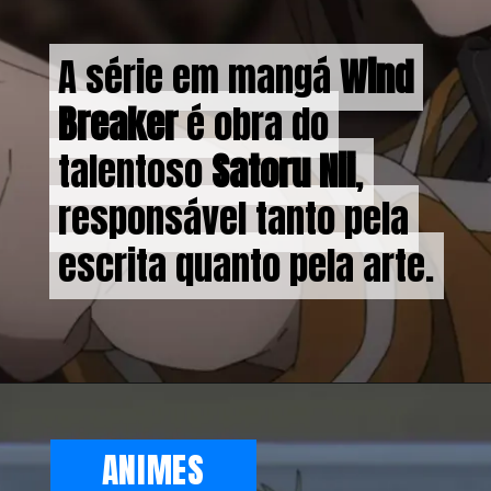
A série em mangá
A série em mangá
Wind
Wind
Breaker
Breaker
é obra do
é obra do
talentoso
talentoso
Satoru Nii
Satoru Nii
,
,
responsável tanto pela
responsável tanto pela
escrita quanto pela arte.
escrita quanto pela arte.
ANIMES