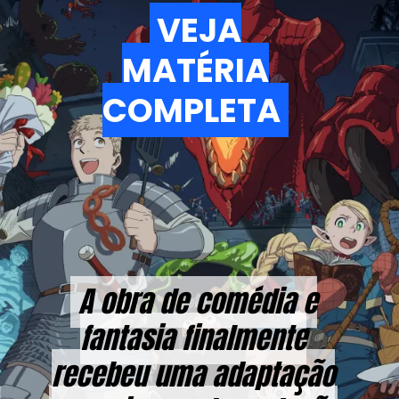
VEJA
VEJA
MATÉRIA
MATÉRIA
COMPLETA
COMPLETA
A obra de comédia e
A obra de comédia e
fantasia finalmente
fantasia finalmente
recebeu uma adaptação
recebeu uma adaptação