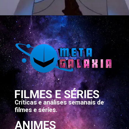
Opening
https://metagalaxia.com.br/anime-e-manga/quando-e-onde-assistir-ao-episodio-20-de-dungeon-meshi-delicious-in-dungeon/
FILMES E SÉRIES
Críticas e análises semanais de
filmes e séries.
ANIMES