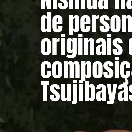
de person
originais
composiç
Tsujibaya