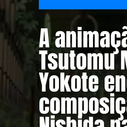
A animaçã
Tsutomu 
Yokote e
composiçã
Nishida n