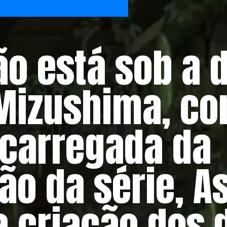
o está sob a 
Mizushima, co
ncarregada da
o da série, A
a criação dos 