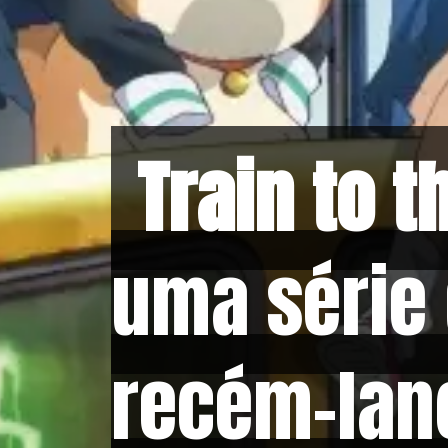
Train to t
Train to t
uma série
uma série
recém-lan
recém-lan