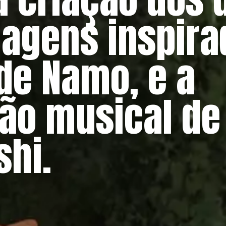
agens inspira
 de Namo, e a
ão musical de
shi.