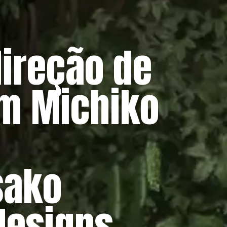
direção de
m Michiko
sako
designs