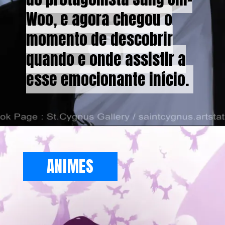
Woo, e agora chegou o
Woo, e agora chegou o
momento de descobrir
momento de descobrir
quando e onde assistir a
quando e onde assistir a
esse emocionante início.
esse emocionante início.
ANIMES