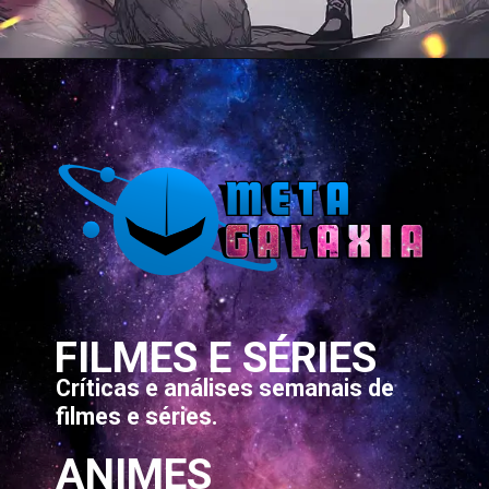
Opening
https://metagalaxia.com.br/anime-e-manga/quando-e-onde-assistir-ao-episodio-1-de-solo-leveling/
FILMES E SÉRIES
Críticas e análises semanais de
filmes e séries.
ANIMES