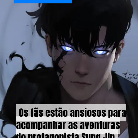
Os fãs estão ansiosos para
Os fãs estão ansiosos para
acompanhar as aventuras
acompanhar as aventuras
do protagonista Sung Jin-
do protagonista Sung Jin-