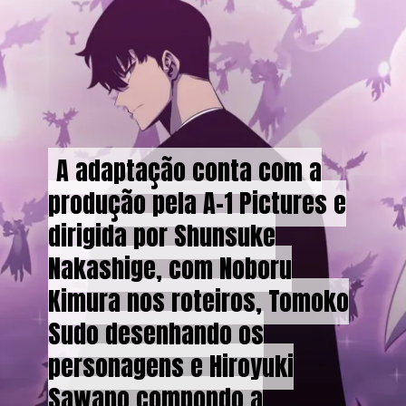
A adaptação conta com a
A adaptação conta com a
produção pela A-1 Pictures e
produção pela A-1 Pictures e
dirigida por Shunsuke
dirigida por Shunsuke
Nakashige, com Noboru
Nakashige, com Noboru
Kimura nos roteiros, Tomoko
Kimura nos roteiros, Tomoko
Sudo desenhando os
Sudo desenhando os
personagens e Hiroyuki
personagens e Hiroyuki
Sawano compondo a
Sawano compondo a