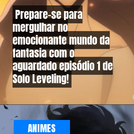
Prepare-se para
Prepare-se para
mergulhar no
mergulhar no
emocionante mundo da
emocionante mundo da
fantasia com o
fantasia com o
aguardado episódio 1 de
aguardado episódio 1 de
Solo Leveling!
Solo Leveling!
ANIMES