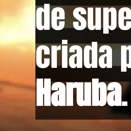
de supe
de supe
criada 
criada 
Haruba
Haruba
.
.