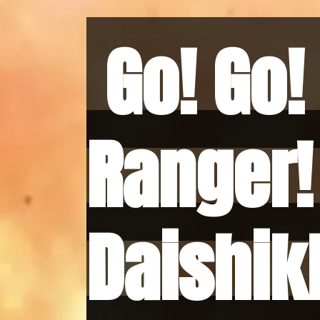
Go! Go!
Go! Go!
Ranger!
Ranger!
Daishik
Daishik