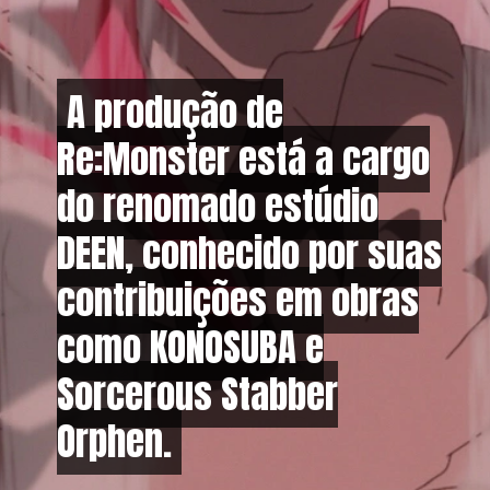
A produção de
A produção de
Re:Monster está a cargo
Re:Monster está a cargo
do renomado estúdio
do renomado estúdio
DEEN, conhecido por suas
DEEN, conhecido por suas
contribuições em obras
contribuições em obras
como KONOSUBA e
como KONOSUBA e
Sorcerous Stabber
Sorcerous Stabber
Orphen.
Orphen.