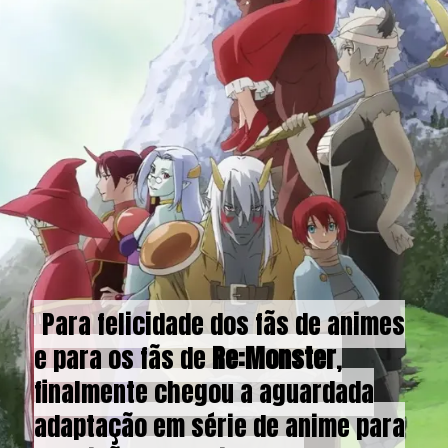
Para felicidade dos fãs de animes
Para felicidade dos fãs de animes
e para os fãs de
e para os fãs de
Re:Monster
Re:Monster
,
,
finalmente chegou a aguardada
finalmente chegou a aguardada
adaptação em série de anime para
adaptação em série de anime para