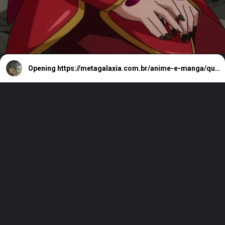
Opening
https://metagalaxia.com.br/anime-e-manga/quando-e-onde-assistir-ao-episodio-10-de-remonster/