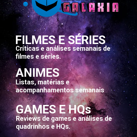
FILMES E SÉRIES
Críticas e análises semanais de
filmes e séries.
ANIMES
Listas, matérias e
acompanhamentos semanais
GAMES E HQs
Reviews de games e análises de
quadrinhos e HQs.