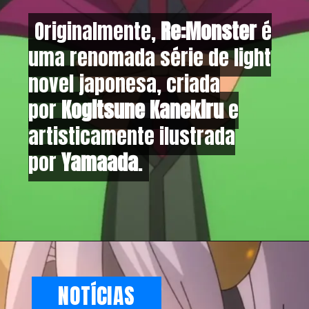
Originalmente,
Originalmente,
Re:Monster
Re:Monster
é
é
uma renomada série de light
uma renomada série de light
novel japonesa, criada
novel japonesa, criada
por
por
Kogitsune Kanekiru
Kogitsune Kanekiru
e
e
artisticamente ilustrada
artisticamente ilustrada
por
por
Yamaada
Yamaada
.
.
NOTÍCIAS