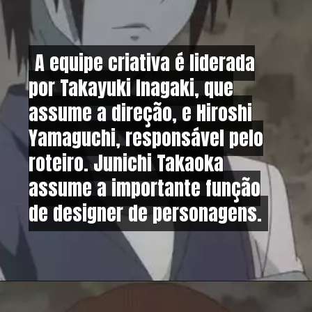
A equipe criativa é liderada
A equipe criativa é liderada
por Takayuki Inagaki, que
por Takayuki Inagaki, que
assume a direção, e Hiroshi
assume a direção, e Hiroshi
Yamaguchi, responsável pelo
Yamaguchi, responsável pelo
roteiro. Junichi Takaoka
roteiro. Junichi Takaoka
assume a importante função
assume a importante função
de designer de personagens.
de designer de personagens.