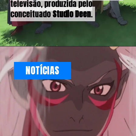
televisão, produzida pelo
televisão, produzida pelo
conceituado
conceituado
Studio Deen
Studio Deen
.
.
NOTÍCIAS