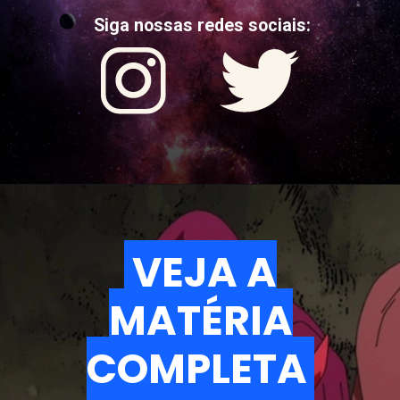
Siga nossas redes sociais:
VEJA A
VEJA A
MATÉRIA
MATÉRIA
COMPLETA
COMPLETA