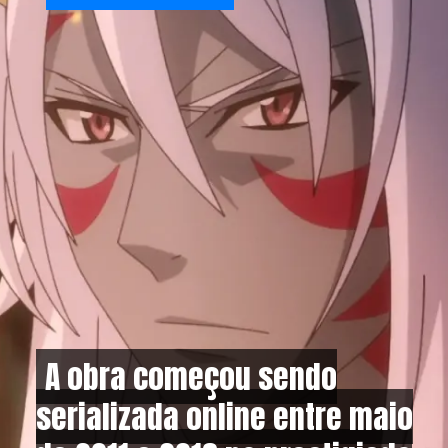
A obra começou sendo
A obra começou sendo
serializada online entre maio
serializada online entre maio