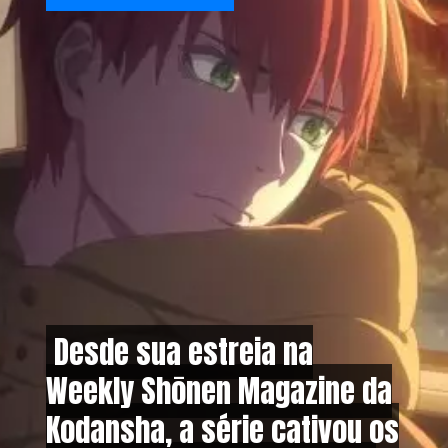
Desde sua estreia na
Desde sua estreia na
Weekly Shōnen Magazine da
Weekly Shōnen Magazine da
Kodansha, a série cativou os
Kodansha, a série cativou os