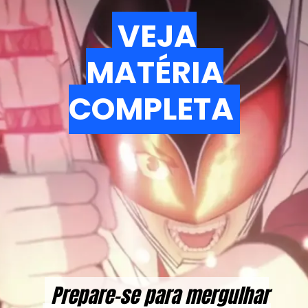
VEJA
VEJA
MATÉRIA
MATÉRIA
COMPLETA
COMPLETA
Prepare-se para mergulhar
Prepare-se para mergulhar