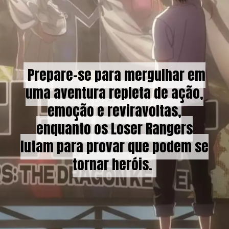
Prepare-se para mergulhar em
Prepare-se para mergulhar em
uma aventura repleta de ação,
uma aventura repleta de ação,
emoção e reviravoltas,
emoção e reviravoltas,
enquanto os Loser Rangers
enquanto os Loser Rangers
lutam para provar que podem se
lutam para provar que podem se
tornar heróis.
tornar heróis.