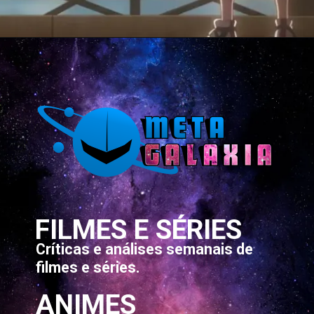
Opening
https://metagalaxia.com.br/anime-e-manga/quando-e-onde-assistir-ao-episodio-11-de-go-go-loser-ranger-sentai-daishikkaku/
FILMES E SÉRIES
Críticas e análises semanais de
filmes e séries.
ANIMES