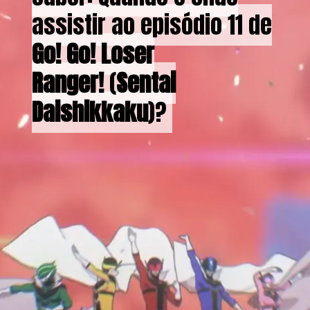
assistir ao episódio 11 de
assistir ao episódio 11 de
Go! Go! Loser
Go! Go! Loser
Ranger!
Ranger!
(
(
Sentai
Sentai
Daishikkaku
Daishikkaku
)?
)?