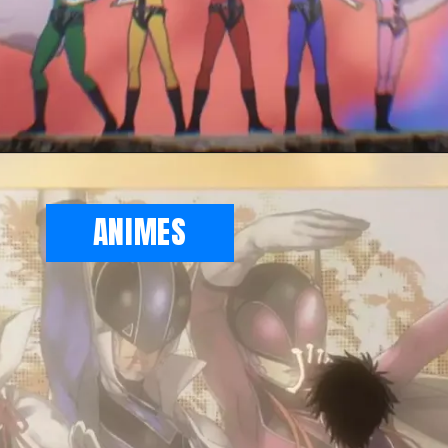
Opening
https://metagalaxia.com.br/anime-e-manga/quando-e-onde-assistir-ao-episodio-11-de-go-go-loser-ranger-sentai-daishikkaku/
ANIMES