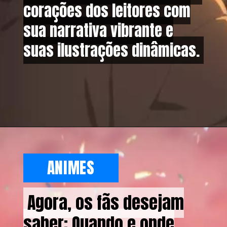
corações dos leitores com
corações dos leitores com
sua narrativa vibrante e
sua narrativa vibrante e
suas ilustrações dinâmicas.
suas ilustrações dinâmicas.
ANIMES
Agora, os fãs desejam
Agora, os fãs desejam
saber: Quando e onde
saber: Quando e onde