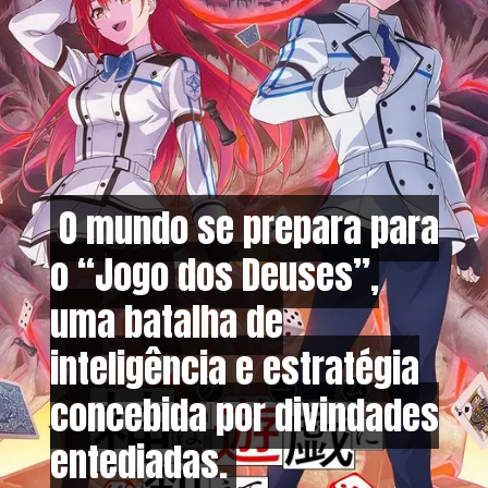
O mundo se prepara para
O mundo se prepara para
o “Jogo dos Deuses”,
o “Jogo dos Deuses”,
uma batalha de
uma batalha de
inteligência e estratégia
inteligência e estratégia
concebida por divindades
concebida por divindades
entediadas.
entediadas.