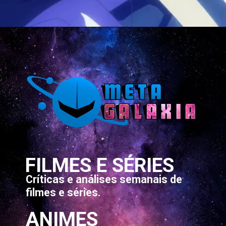
Opening
https://metagalaxia.com.br/anime-e-manga/gods-games-we-play-episodio-11-quando-e-onde-assistir/
FILMES E SÉRIES
Críticas e análises semanais de
filmes e séries.
ANIMES