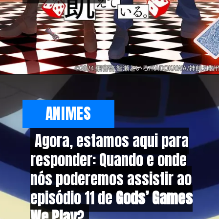
ANIMES
Agora, estamos aqui para
Agora, estamos aqui para
responder: Quando e onde
responder: Quando e onde
nós poderemos assistir ao
nós poderemos assistir ao
episódio 11 de
episódio 11 de
Gods’ Games
Gods’ Games
We Play
We Play
?
?