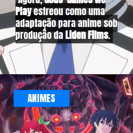
Play
Play
estreou como uma
estreou como uma
adaptação para anime sob
adaptação para anime sob
produção da
produção da
Liden Films
Liden Films
.
.
ANIMES