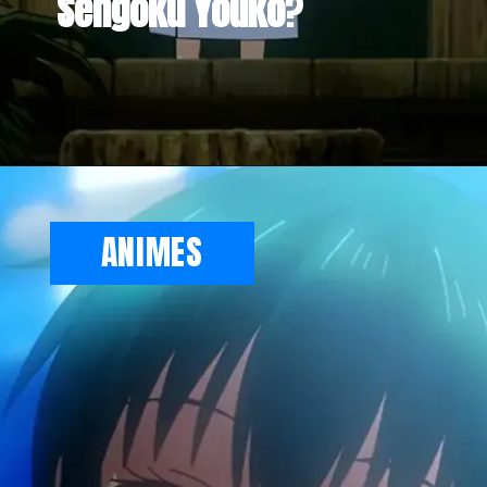
Sengoku Youko
?
Opening
https://metagalaxia.com.br/anime-e-manga/quando-e-onde-assistir-ao-episodio-16-de-sengoku-youko/
ANIMES