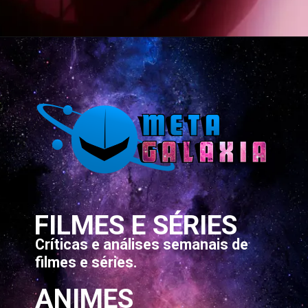
Opening
https://metagalaxia.com.br/anime-e-manga/quando-e-onde-assistir-ao-episodio-16-de-sengoku-youko/
FILMES E SÉRIES
Críticas e análises semanais de
filmes e séries.
ANIMES