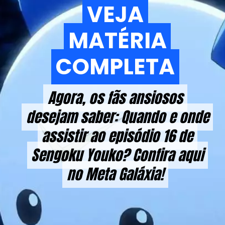
VEJA
VEJA
MATÉRIA
MATÉRIA
COMPLETA
COMPLETA
Agora, os fãs ansiosos
Agora, os fãs ansiosos
desejam saber: Quando e onde
desejam saber: Quando e onde
assistir ao episódio 16 de
assistir ao episódio 16 de
Sengoku Youko? Confira aqui
Sengoku Youko? Confira aqui
no Meta Galáxia!
no Meta Galáxia!