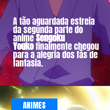
A tão aguardada estreia
da segunda parte do
anime
Sengoku
Youko
finalmente chegou
para a alegria dos fãs de
fantasia.
ANIMES