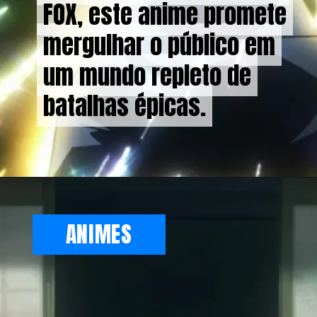
FOX, este anime promete
FOX, este anime promete
mergulhar o público em
mergulhar o público em
um mundo repleto de
um mundo repleto de
batalhas épicas.
batalhas épicas.
ANIMES