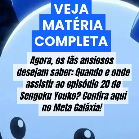
VEJA
VEJA
MATÉRIA
MATÉRIA
COMPLETA
COMPLETA
Agora, os fãs ansiosos
Agora, os fãs ansiosos
desejam saber: Quando e onde
desejam saber: Quando e onde
assistir ao episódio 20 de
assistir ao episódio 20 de
Sengoku Youko? Confira aqui
Sengoku Youko? Confira aqui
no Meta Galáxia!
no Meta Galáxia!