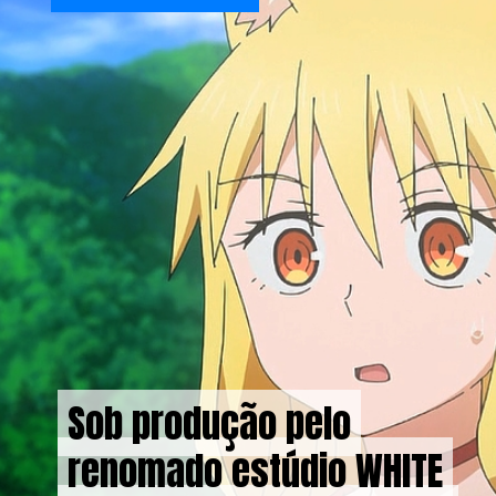
Sob produção pelo
Sob produção pelo
renomado estúdio WHITE
renomado estúdio WHITE