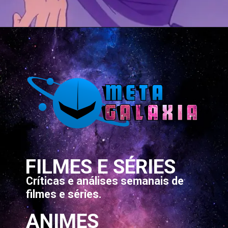
Opening
https://metagalaxia.com.br/anime-e-manga/quando-e-onde-assistir-ao-episodio-20-de-sengoku-youko/
FILMES E SÉRIES
Críticas e análises semanais de
filmes e séries.
ANIMES