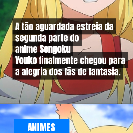
A tão aguardada estreia da
A tão aguardada estreia da
segunda parte do
segunda parte do
anime
anime
Sengoku
Sengoku
Youko
Youko
finalmente chegou para
finalmente chegou para
a alegria dos fãs de fantasia.
a alegria dos fãs de fantasia.
ANIMES