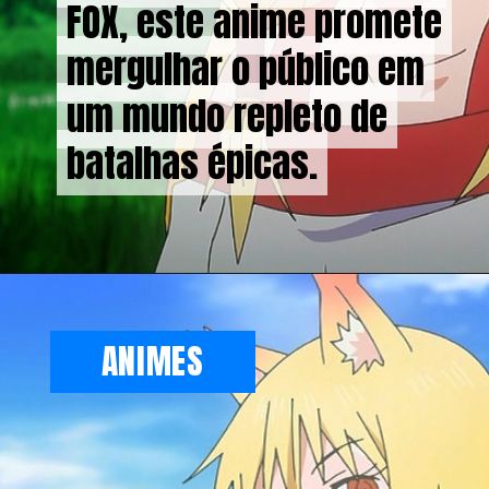
FOX, este anime promete
FOX, este anime promete
mergulhar o público em
mergulhar o público em
um mundo repleto de
um mundo repleto de
batalhas épicas.
batalhas épicas.
ANIMES