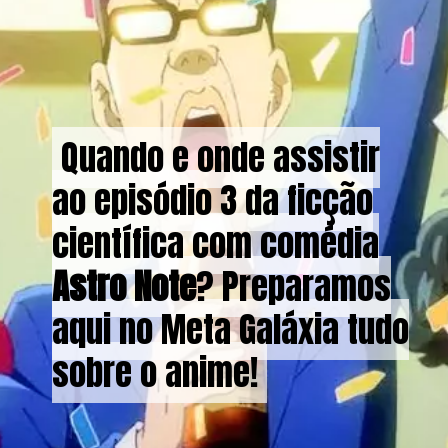
Quando e onde assistir
Quando e onde assistir
ao episódio 3 da ficção
ao episódio 3 da ficção
científica com comédia
científica com comédia
Astro Note
Astro Note
? Preparamos
? Preparamos
aqui no Meta Galáxia tudo
aqui no Meta Galáxia tudo
sobre o anime!
sobre o anime!