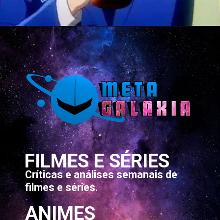
Opening
https://metagalaxia.com.br/anime-e-manga/quando-e-onde-assistir-ao-episodio-3-de-astro-note/
FILMES E SÉRIES
Críticas e análises semanais de
filmes e séries.
ANIMES