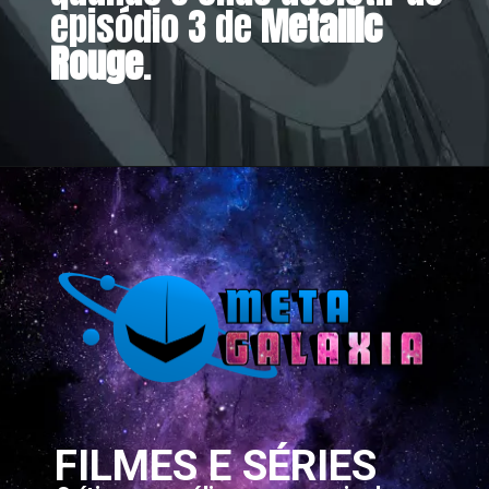
episódio 3 de
Metallic
Rouge
.
Opening
https://metagalaxia.com.br/anime-e-manga/quando-e-onde-assistir-ao-episodio-3-de-metallic-rouge/
FILMES E SÉRIES