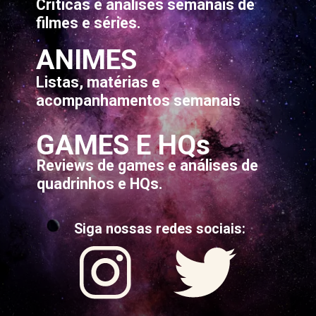
Críticas e análises semanais de
filmes e séries.
ANIMES
Listas, matérias e
acompanhamentos semanais
GAMES E HQs
Reviews de games e análises de
quadrinhos e HQs.
Siga nossas redes sociais: