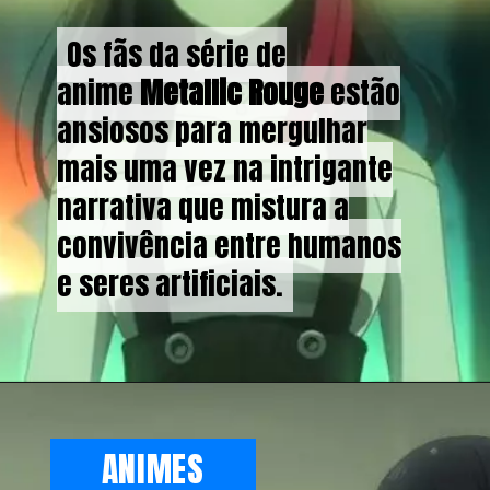
Os fãs da série de
Os fãs da série de
anime
anime
Metallic Rouge
Metallic Rouge
estão
estão
ansiosos para mergulhar
ansiosos para mergulhar
mais uma vez na intrigante
mais uma vez na intrigante
narrativa que mistura a
narrativa que mistura a
convivência entre humanos
convivência entre humanos
e seres artificiais.
e seres artificiais.
ANIMES