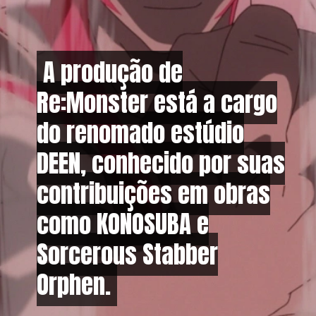
A produção de
A produção de
Re:Monster está a cargo
Re:Monster está a cargo
do renomado estúdio
do renomado estúdio
DEEN, conhecido por suas
DEEN, conhecido por suas
contribuições em obras
contribuições em obras
como KONOSUBA e
como KONOSUBA e
Sorcerous Stabber
Sorcerous Stabber
Orphen.
Orphen.