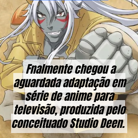
Fnalmente chegou a
Fnalmente chegou a
aguardada adaptação em
aguardada adaptação em
série de anime para
série de anime para
televisão, produzida pelo
televisão, produzida pelo
conceituado Studio Deen.
conceituado Studio Deen.