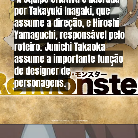
por Takayuki Inagaki, que
por Takayuki Inagaki, que
assume a direção, e Hiroshi
assume a direção, e Hiroshi
Yamaguchi, responsável pelo
Yamaguchi, responsável pelo
roteiro. Junichi Takaoka
roteiro. Junichi Takaoka
assume a importante função
assume a importante função
de designer de
de designer de
personagens.
personagens.