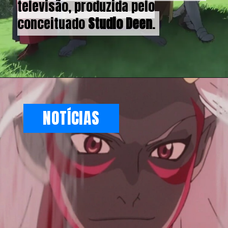
televisão, produzida pelo
televisão, produzida pelo
conceituado
conceituado
Studio Deen
Studio Deen
.
.
NOTÍCIAS