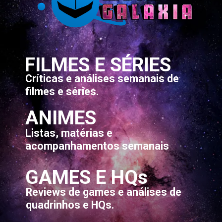
FILMES E SÉRIES
Críticas e análises semanais de
filmes e séries.
ANIMES
Listas, matérias e
acompanhamentos semanais
GAMES E HQs
Reviews de games e análises de
quadrinhos e HQs.