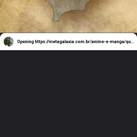
Opening
https://metagalaxia.com.br/anime-e-manga/quando-e-onde-assistir-ao-episodio-3-de-remonster/