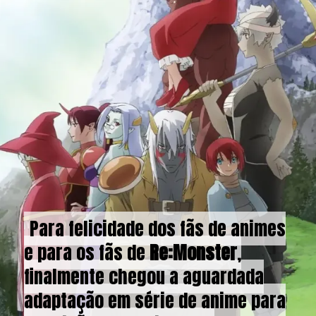
Para felicidade dos fãs de animes
Para felicidade dos fãs de animes
e para os fãs de
e para os fãs de
Re:Monster
Re:Monster
,
,
finalmente chegou a aguardada
finalmente chegou a aguardada
adaptação em série de anime para
adaptação em série de anime para