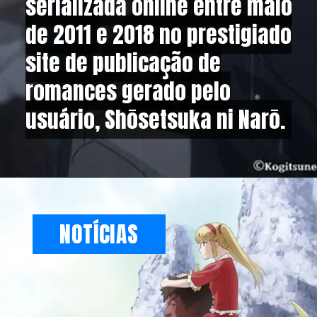
serializada online entre maio
serializada online entre maio
de 2011 e 2018 no prestigiado
de 2011 e 2018 no prestigiado
site de publicação de
site de publicação de
romances gerado pelo
romances gerado pelo
usuário, Shōsetsuka ni Narō.
usuário, Shōsetsuka ni Narō.
NOTÍCIAS