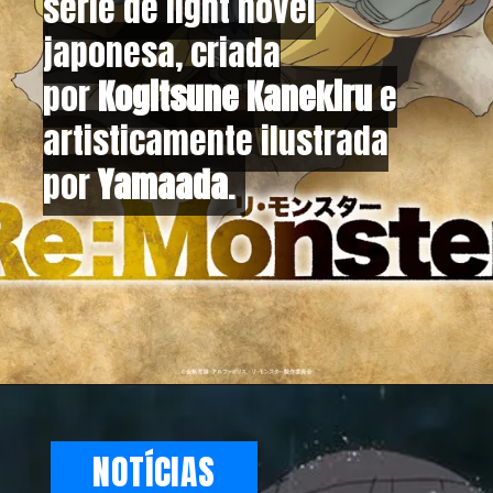
série de light novel
série de light novel
japonesa, criada
japonesa, criada
por
por
Kogitsune Kanekiru
Kogitsune Kanekiru
e
e
artisticamente ilustrada
artisticamente ilustrada
por
por
Yamaada
Yamaada
.
.
NOTÍCIAS