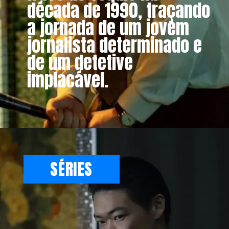
década de 1990, traçando
a jornada de um jovem
jornalista determinado e
de um detetive
implacável.
SÉRIES