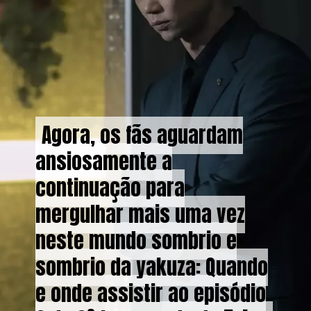
Agora, os fãs aguardam
Agora, os fãs aguardam
ansiosamente a
ansiosamente a
continuação para
continuação para
mergulhar mais uma vez
mergulhar mais uma vez
neste mundo sombrio e
neste mundo sombrio e
sombrio da yakuza: Quando
sombrio da yakuza: Quando
e onde assistir ao episódio
e onde assistir ao episódio