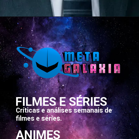
Opening
https://metagalaxia.com.br/series/quando-e-onde-assistir-ao-episodio-3-da-2a-temporada-de-tokyo-vice/
FILMES E SÉRIES
Críticas e análises semanais de
filmes e séries.
ANIMES