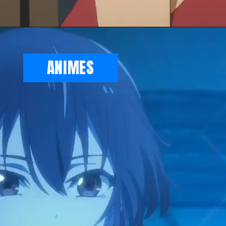
Opening
https://metagalaxia.com.br/anime-e-manga/quando-e-onde-assistir-ao-episodio-4-de-bye-bye-earth/
ANIMES