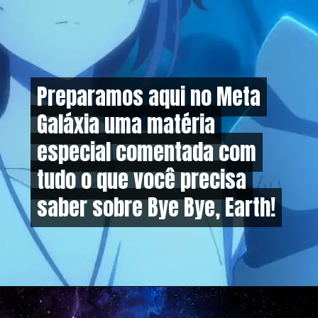
Preparamos aqui no Meta
Preparamos aqui no Meta
Galáxia uma matéria
Galáxia uma matéria
especial comentada com
especial comentada com
tudo o que você precisa
tudo o que você precisa
saber sobre Bye Bye, Earth!
saber sobre Bye Bye, Earth!
Opening
https://metagalaxia.com.br/anime-e-manga/quando-e-onde-assistir-ao-episodio-4-de-bye-bye-earth/