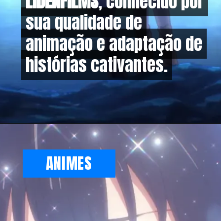
LIDENFILMS
LIDENFILMS
, conhecido por
, conhecido por
sua qualidade de
sua qualidade de
animação e adaptação de
animação e adaptação de
histórias cativantes.
histórias cativantes.
ANIMES