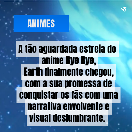
ANIMES
A tão aguardada estreia do
A tão aguardada estreia do
anime
anime
Bye Bye,
Bye Bye,
Earth
Earth
finalmente chegou,
finalmente chegou,
com a sua promessa de
com a sua promessa de
conquistar os fãs com uma
conquistar os fãs com uma
narrativa envolvente e
narrativa envolvente e
visual deslumbrante.
visual deslumbrante.