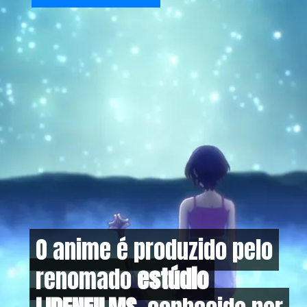
O anime é produzido pelo
O anime é produzido pelo
renomado
renomado
estúdio
estúdio