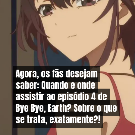
Agora, os fãs desejam
Agora, os fãs desejam
saber: Quando e onde
saber: Quando e onde
assistir ao episódio 4 de
assistir ao episódio 4 de
Bye Bye, Earth? Sobre o que
Bye Bye, Earth? Sobre o que
se trata, exatamente?!
se trata, exatamente?!