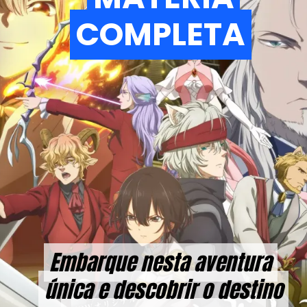
COMPLETA
COMPLETA
Embarque nesta aventura
Embarque nesta aventura
única e descobrir o destino
única e descobrir o destino