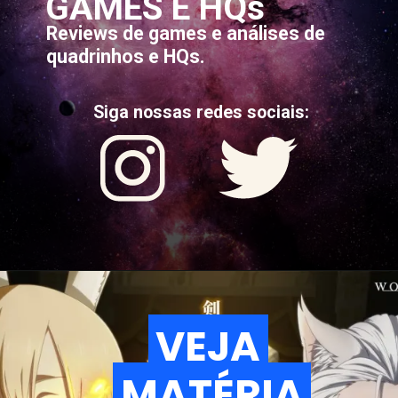
GAMES E HQs
Reviews de games e análises de
quadrinhos e HQs.
Siga nossas redes sociais:
VEJA
VEJA
MATÉRIA
MATÉRIA