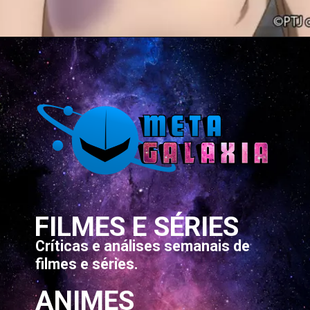
Opening
https://metagalaxia.com.br/anime-e-manga/quando-e-onde-poderemos-assistir-ao-episodio-5-de-viral-hit/
FILMES E SÉRIES
Críticas e análises semanais de
filmes e séries.
ANIMES