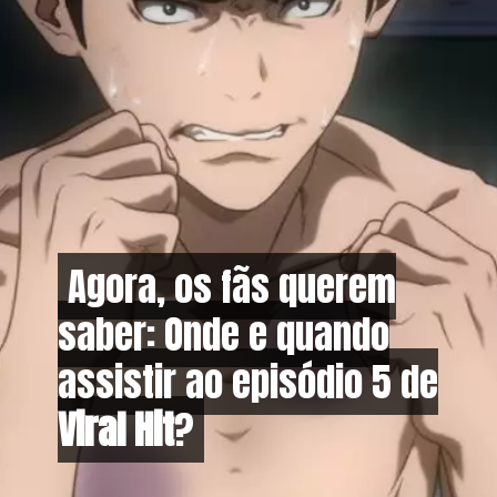
Agora, os fãs querem
Agora, os fãs querem
saber: Onde e quando
saber: Onde e quando
assistir ao episódio 5 de
assistir ao episódio 5 de
Viral Hit
Viral Hit
?
?