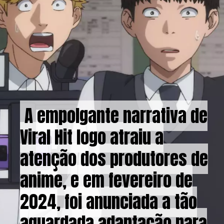
A empolgante narrativa de
A empolgante narrativa de
Viral Hit logo atraiu a
Viral Hit logo atraiu a
atenção dos produtores de
atenção dos produtores de
anime, e em fevereiro de
anime, e em fevereiro de
2024, foi anunciada a tão
2024, foi anunciada a tão
aguardada adaptação para
aguardada adaptação para