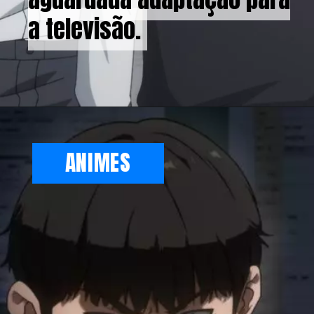
a televisão.
a televisão.
ANIMES