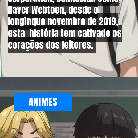
Naver Webtoon, desde o
Naver Webtoon, desde o
longínquo novembro de 2019,
longínquo novembro de 2019,
esta história tem cativado os
esta história tem cativado os
corações dos leitores.
corações dos leitores.
ANIMES