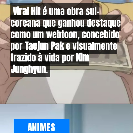
Viral Hit
Viral Hit
é uma obra sul-
é uma obra sul-
coreana que ganhou destaque
coreana que ganhou destaque
como um webtoon, concebido
como um webtoon, concebido
por
por
Taejun Pak
Taejun Pak
e visualmente
e visualmente
trazido à vida por
trazido à vida por
Kim
Kim
Junghyun
Junghyun
.
.
ANIMES