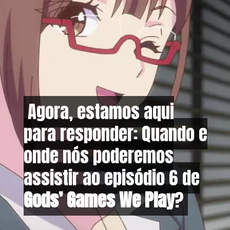
Agora, estamos aqui
Agora, estamos aqui
para responder: Quando e
para responder: Quando e
onde nós poderemos
onde nós poderemos
assistir ao episódio 6 de
assistir ao episódio 6 de
Gods’ Games We Play
Gods’ Games We Play
?
?