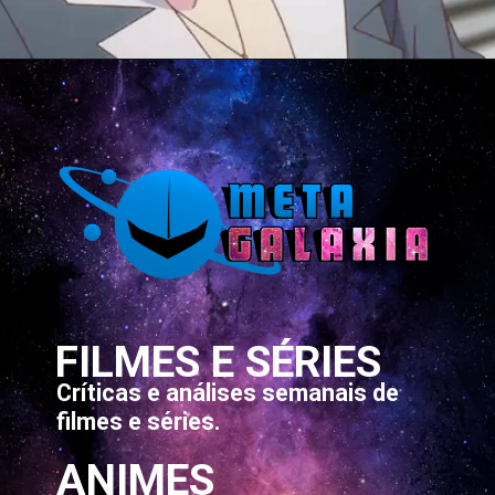
Opening
https://metagalaxia.com.br/anime-e-manga/quando-e-onde-assistir-ao-episodio-6-de-gods-games-we-play/
FILMES E SÉRIES
Críticas e análises semanais de
filmes e séries.
ANIMES