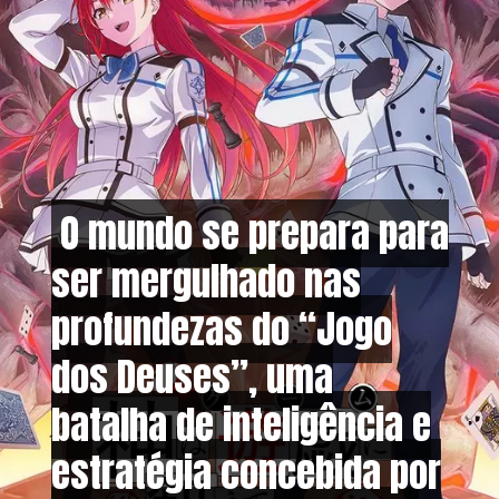
O mundo se prepara para
O mundo se prepara para
ser mergulhado nas
ser mergulhado nas
profundezas do “Jogo
profundezas do “Jogo
dos Deuses”, uma
dos Deuses”, uma
batalha de inteligência e
batalha de inteligência e
estratégia concebida por
estratégia concebida por