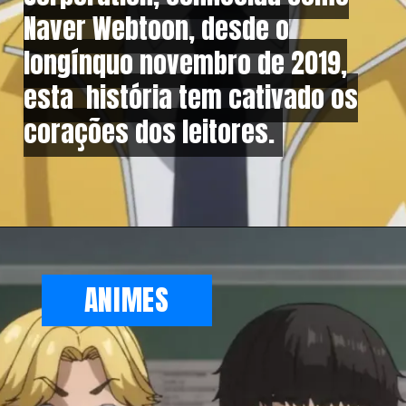
Naver Webtoon, desde o
Naver Webtoon, desde o
longínquo novembro de 2019,
longínquo novembro de 2019,
esta história tem cativado os
esta história tem cativado os
corações dos leitores.
corações dos leitores.
ANIMES