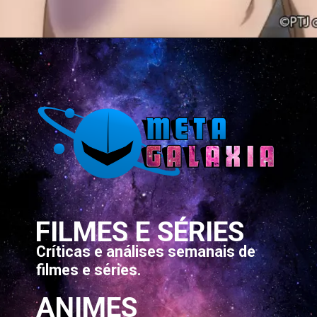
Opening
https://metagalaxia.com.br/anime-e-manga/quando-e-onde-assistir-ao-episodio-7-de-viral-hit/
FILMES E SÉRIES
Críticas e análises semanais de
filmes e séries.
ANIMES