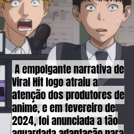
A empolgante narrativa de
A empolgante narrativa de
Viral Hit logo atraiu a
Viral Hit logo atraiu a
atenção dos produtores de
atenção dos produtores de
anime, e em fevereiro de
anime, e em fevereiro de
2024, foi anunciada a tão
2024, foi anunciada a tão
aguardada adaptação para
aguardada adaptação para