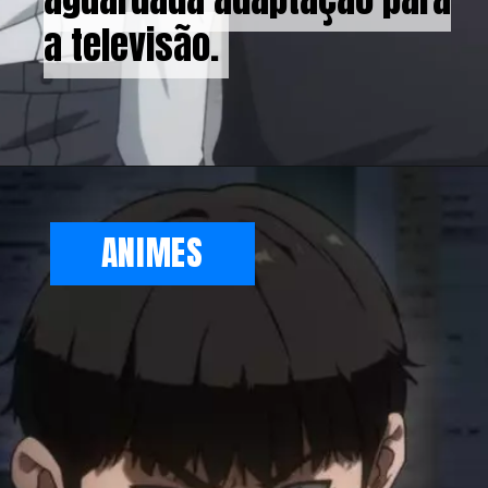
a televisão.
a televisão.
ANIMES