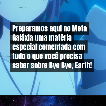
Preparamos aqui no Meta
Preparamos aqui no Meta
Galáxia uma matéria
Galáxia uma matéria
especial comentada com
especial comentada com
tudo o que você precisa
tudo o que você precisa
saber sobre Bye Bye, Earth!
saber sobre Bye Bye, Earth!
Opening
https://metagalaxia.com.br/anime-e-manga/quando-e-onde-assistir-ao-episodio-8-de-bye-bye-earth/