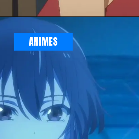
Opening
https://metagalaxia.com.br/anime-e-manga/quando-e-onde-assistir-ao-episodio-8-de-bye-bye-earth/
ANIMES