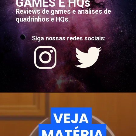
GAMES E HQs
Reviews de games e análises de
quadrinhos e HQs.
Siga nossas redes sociais:
VEJA
VEJA
MATÉRIA
MATÉRIA