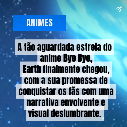
ANIMES
A tão aguardada estreia do
A tão aguardada estreia do
anime
anime
Bye Bye,
Bye Bye,
Earth
Earth
finalmente chegou,
finalmente chegou,
com a sua promessa de
com a sua promessa de
conquistar os fãs com uma
conquistar os fãs com uma
narrativa envolvente e
narrativa envolvente e
visual deslumbrante.
visual deslumbrante.