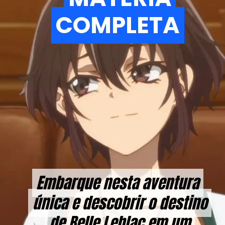
COMPLETA
COMPLETA
Embarque nesta aventura
Embarque nesta aventura
única e descobrir o destino
única e descobrir o destino
de Belle Leblac em um
de Belle Leblac em um