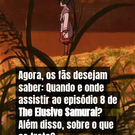
Agora, os fãs desejam
Agora, os fãs desejam
saber: Quando e onde
saber: Quando e onde
assistir ao episódio 8 de
assistir ao episódio 8 de
The Elusive Samurai
The Elusive Samurai
?
?
Além disso, sobre o que
Além disso, sobre o que