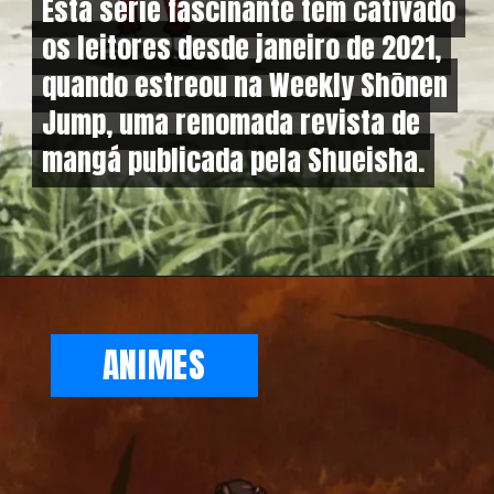
Esta série fascinante tem cativado
Esta série fascinante tem cativado
os leitores desde janeiro de 2021,
os leitores desde janeiro de 2021,
quando estreou na Weekly Shōnen
quando estreou na Weekly Shōnen
Jump, uma renomada revista de
Jump, uma renomada revista de
mangá publicada pela Shueisha.
mangá publicada pela Shueisha.
ANIMES