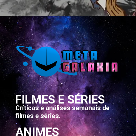
Opening
https://metagalaxia.com.br/anime-e-manga/quando-e-onde-assistir-ao-episodio-8-de-the-elusive-samurai/
FILMES E SÉRIES
Críticas e análises semanais de
filmes e séries.
ANIMES