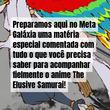
Preparamos aqui no Meta
Preparamos aqui no Meta
Galáxia uma matéria
Galáxia uma matéria
especial comentada com
especial comentada com
tudo o que você precisa
tudo o que você precisa
saber para acompanhar
saber para acompanhar
fielmente o anime The
fielmente o anime The
Elusive Samurai!
Elusive Samurai!